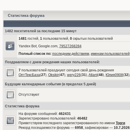
Статистика форума
1482 посетителей за последние 15 минут
1481
гостей,
1
пользователей,
0
скрытых пользователей
Yandex Bot, Google.com,
79527268284
Полный список по:
последним действиям
,
именам пользователей
Поздравляем с днем рождения наших пользователей:
7
пользователей празднуют сегодня свой день рождения
ОптТексБаза
(
27
),
Oksikir
(
47
),
wery226
(
31
),
Atlant
(
48
),
Юлия0908
(
32
)
Будущие календарные события (в пределах 5 дней)
Отсутствуют
Статистика форума
На форуме сообщений:
462431
Зарегистрировано пользователей:
46482
Приветствуем последнего зарегистрированного по имени
Торги
Рекорд посещаемости форума —
6958
, зафиксирован —
10.7.2026