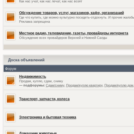
Как нас учат, как нас лечат, как нас возят
Обсуждение товаров, услуг, магазинов, кафе, организаций
Где что купить, где можно культурно посидеть-отдохнуть. И прочие жалоб
Реклама запрещена
Местное радио, телевидение, газеты, провайдеры интернета
Обсуждение всех провайдеров Верхней и Нижней Салды
Доска объявлений
Форум
Недвижимость
Продам, куплю, сдам, сниму
— подфорумы:
Сдам/сниму
,
Продам/куплю квартиру
,
Продам/куплю дом,
Транспорт, запчасти, колеса
Электроника и бытовая техника
Домашние животные