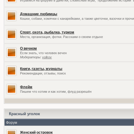
Играемся на форуме в данетки, словесные игры, "продолжение историй" 
Домашние любимцы
Кошки, собаки, хомячки с канарейками, а также цветочки, вазочки и про
Спорт, охота, рыбалка, туризм
Места, организация, фотки. Расскажи о своем отдыхе
О вечном
Если знать, что человек вечен
Модераторы:
volkov
Книги, газеты, журналы
Рекомендации, отзывы, поиск
Флейм
Пишем что хотим и как хотим, флуд разрешён
Красный уголок
Форум
Женский островок