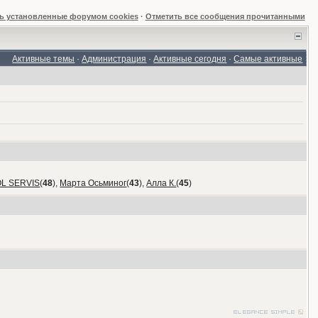
ь установленные форумом cookies
·
Отметить все сообщения прочитанными
Активные темы
·
Администрация
·
Активные сегодня
·
Самые активные
OL SERVIS
(
48
),
Марта Осьминог
(
43
),
Алла К.
(
45
)