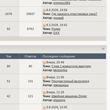
Автор:
enigma1983
8.6.2026, 19:58
1978
29937
Тема:
Где заказать пластиковые окна?
Автор:
урожай
6.3.2026, 19:42
92
8763
Тема:
Радио
Автор:
DXX
Тем
Ответов
Последнее сообщение
Вчера, 20:48
80
80
Тема:
Сдам 1-комнатную квартиру
Автор:
kkolosylija
Вчера, 21:56
51
101
Тема:
Продам горный велосипед
Автор:
змеищища
Вчера, 21:29
42
121
Тема:
Швейная машинка Zinger
Автор:
glasseye
3.8.2026, 23:45