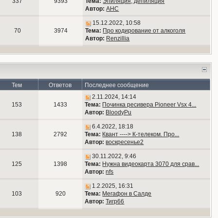
337
9393
Тема:
Эпиляция, депиляция
Автор:
АНС
15.12.2022, 10:58
70
3974
Тема:
Про кодирование от алкоголя
Автор:
Renzillia
Тем
Ответов
Последнее сообщение
2.11.2024, 14:14
153
1433
Тема:
Починка ресивера Pioneer Vsx 4...
Автор:
BloodyPu
6.4.2022, 18:18
138
2792
Тема:
Квант ----> К-телеком. Про...
Автор:
воскресенье2
30.11.2022, 9:46
125
1398
Тема:
Нужна видеокарта 3070 для срав...
Автор:
nfs
1.2.2025, 16:31
103
920
Тема:
Мегафон в Салде
Автор:
Тигр66