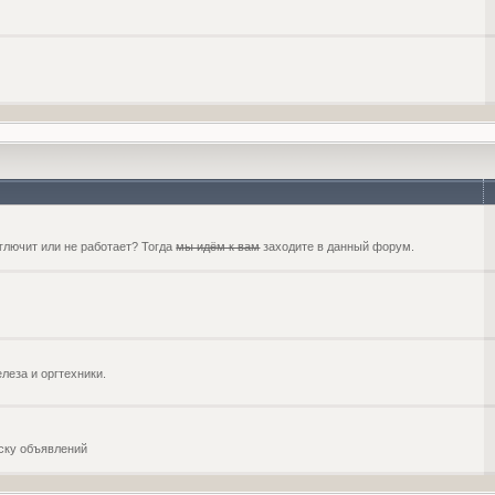
глючит или не работает? Тогда
мы идём к вам
заходите в данный форум.
еза и оргтехники.
оску объявлений