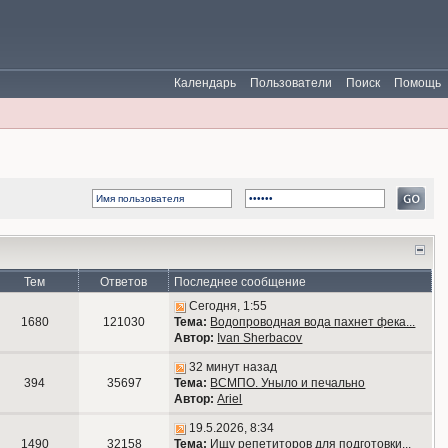
Календарь
Пользователи
Поиск
Помощь
Тем
Ответов
Последнее сообщение
Сегодня, 1:55
1680
121030
Тема:
Водопроводная вода пахнет фека...
Автор:
Ivan Sherbacov
32 минут назад
394
35697
Тема:
ВСМПО. Уныло и печально
Автор:
Ariel
19.5.2026, 8:34
1490
32158
Тема:
Ищу репетиторов для подготовки...