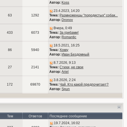
Автор:
Koss
23.4.2023, 14:20
63
1292
Тема:
Размноженцы "породистых" собак...
Автор:
Dronov
Вчера, 0:49
433
6073
Тема:
За грибами!
Автор:
Romantic
18.5.2021, 16:25
86
5940
Тема:
Хокку
Автор:
Иван Бездомный
8.7.2026, 9:13
27
2141
Тема:
Стихи, не свои
Автор:
Ariel
3.8.2026, 2:24
172
69870
Тема:
Чай. Кто какой предпочитает?
Автор:
Spun
Тем
Ответов
Последнее сообщение
19.7.2024, 16:02