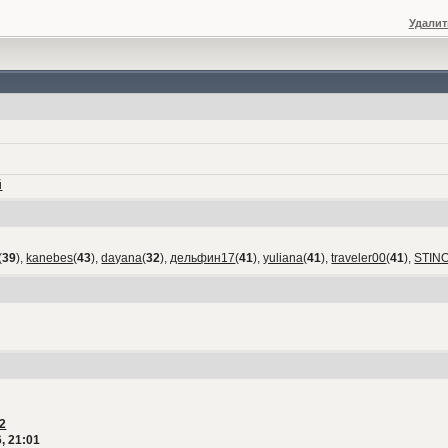
Удалит
й
(
39
),
kanebes
(
43
),
dayana
(
32
),
дельфин17
(
41
),
yuliana
(
41
),
traveler00
(
41
),
STIN
2
, 21:01