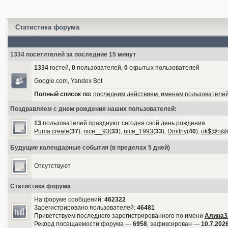
Статистика форума
1334 посетителей за последние 15 минут
1334
гостей,
0
пользователей,
0
скрытых пользователей
Google.com, Yandex Bot
Полный список по:
последним действиям
,
именам пользователе
Поздравляем с днем рождения наших пользователей:
13
пользователей празднуют сегодня свой день рождения
Puma create
(
37
),
nice__93
(
33
),
nice_1993
(
33
),
Dmitriy
(
40
),
ok$@n@
Будущие календарные события (в пределах 5 дней)
Отсутствуют
Статистика форума
На форуме сообщений:
462322
Зарегистрировано пользователей:
46481
Приветствуем последнего зарегистрированного по имени
Алина3
Рекорд посещаемости форума —
6958
, зафиксирован —
10.7.2026