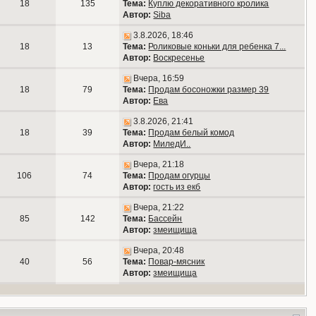
18
135
Тема:
Куплю декоративного кролика
Автор:
Siba
3.8.2026, 18:46
18
13
Тема:
Роликовые коньки для ребенка 7...
Автор:
Воскресенье
Вчера, 16:59
18
79
Тема:
Продам босоножки размер 39
Автор:
Ева
3.8.2026, 21:41
18
39
Тема:
Продам белый комод
Автор:
МиледИ..
Вчера, 21:18
106
74
Тема:
Продам огурцы
Автор:
гость из екб
Вчера, 21:22
85
142
Тема:
Бассейн
Автор:
змеищища
Вчера, 20:48
40
56
Тема:
Повар-мясник
Автор:
змеищища