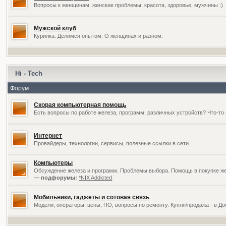
Вопросы к женщинам, женские проблемы, красота, здоровье, мужчины :)
Мужской клуб
Курилка. Делимся опытом. О женщинах и разном.
Hi - Tech
Форум
Скорая компьютерная помощь
Есть вопросы по работе железа, программ, различных устройств? Что-то 
Интернет
Провайдеры, технологии, сервисы, полезные ссылки в сети.
Компьютеры
Обсуждение железа и программ. Проблемы выбора. Помощь в покупке жел
— подфорумы:
*NIX Addicted
Мобильники, гаджеты и сотовая связь
Модели, операторы, цены, ПО, вопросы по ремонту. Купля/продажа - в Д