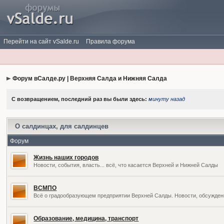
Перейти на сайт vSalde.ru
Правила форума
Форум вСалде.ру | Верхняя Салда и Нижняя Салда
С возвращением, последний раз вы были здесь:
минуту назад
О салдинцах, для салдинцев
Форум
Жизнь наших городов
Новости, события, власть... всё, что касается Верхней и Нижней Салды
ВСМПО
Всё о градообразующем предприятии Верхней Салды. Новости, обсужден
Образование, медицина, транспорт