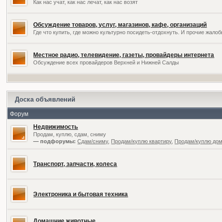
Как нас учат, как нас лечат, как нас возят
Обсуждение товаров, услуг, магазинов, кафе, организаций
Где что купить, где можно культурно посидеть-отдохнуть. И прочие жал
Местное радио, телевидение, газеты, провайдеры интернета
Обсуждение всех провайдеров Верхней и Нижней Салды
Доска объявлений
Форум
Недвижимость
Продам, куплю, сдам, сниму
— подфорумы:
Сдам/сниму
,
Продам/куплю квартиру
,
Продам/куплю дом,
Транспорт, запчасти, колеса
Электроника и бытовая техника
Домашние животные