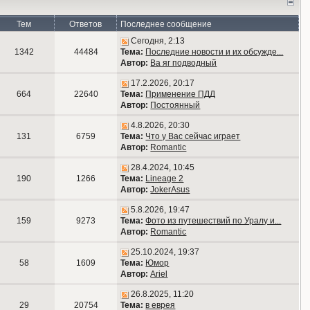
Тем
Ответов
Последнее сообщение
Сегодня, 2:13
1342
44484
Тема:
Последние новости и их обсужде...
Автор:
Ва яг подводный
17.2.2026, 20:17
664
22640
Тема:
Применение ПДД
Автор:
Постоянный
4.8.2026, 20:30
131
6759
Тема:
Что у Вас сейчас играет
Автор:
Romantic
28.4.2024, 10:45
190
1266
Тема:
Lineage 2
Автор:
JokerAsus
5.8.2026, 19:47
159
9273
Тема:
Фото из путешествий по Уралу и...
Автор:
Romantic
25.10.2024, 19:37
58
1609
Тема:
Юмор
Автор:
Ariel
26.8.2025, 11:20
29
20754
Тема:
в еврея