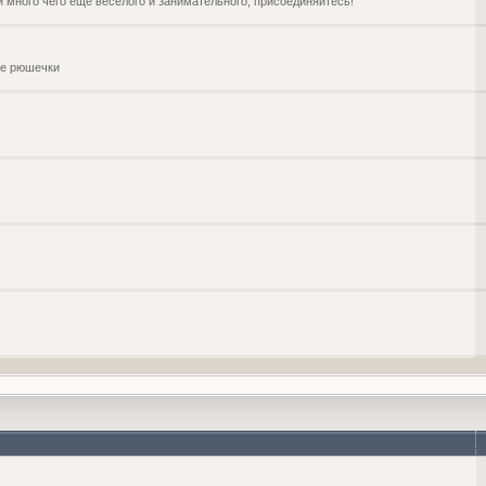
и много чего ещё веселого и занимательного, присоединяйтесь!
чие рюшечки