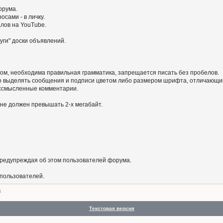
орума.
сами - в личку.
алов на YouTube.
уги" доски объявлений.
ом, необходима правильная грамматика, запрещается писать без пробелов.
 выделять сообщения и подписи цветом либо размером шрифта, отличающим
бессмысленные комментарии.
не должен превышать 2-х мегабайт.
предупреждая об этом пользователей форума.
 пользователей.
а
Текстовая версия