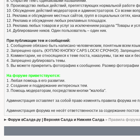
8. Открытие тем с одинаковыми названиями.
9. Производство любых действий, препятствующих нормальной работе ф
10. Обсуждение действий модераторов и администраторов. Со всеми вопро
11. Реклама и обсуждение местных сайтов, групп в социальных сетях, кан
12. Реклама и обсуждение любых рекламных площадок.
13. Реклама любых товаров и услуг за исключением раздела "Товары и усл
14. Дублирование ников. Один пользователь – один ник.
При публикации тем и сообщений:
1. Сообщение обязано быть написано человеческим, понятным всем язык
2. Запрещено орать. (КУПЛЮ КНОПКУ CAPS LOCK! СРОЧНО!). Запрещено
3. Комментарии, не относящиеся к теме поста, наказуемы, так же как и 
4. Запрещено дублировать темы.
5. Вы можете прикрепить фотографию к сообщению. Размер фотографии 
На форуме приветствуются:
1. Любая помощь в его развитии.
2. Создание и поддержание интересных тем.
3. Помощь модераторам, посредством кнопки "жалоба".
Администрация оставляет за собой право изменять правила форума не 
Администрация форума не несёт ответственности за содержание постов
Форум вСалде.ру | Верхняя Салда и Нижняя Салда
» Правила форум