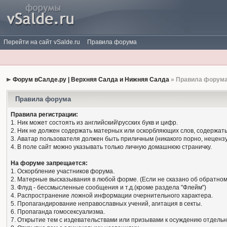
Перейти на сайт vSalde.ru
Правила форума
Форум вСалде.ру | Верхняя Салда и Нижняя Салда
» Правила форум
Правила форума
Правила регистрации:
1. Ник может состоять из английский\русских букв и цифр.
2. Ник не должен содержать матерных или оскорбляющих слов, содержать
3. Аватар пользователя должен быть приличным (никакого порно, нецензу
4. В поле сайт можно указывать только личную домашнюю страничку.
На форуме запрещается:
1. Оскорбление участников форума.
2. Матерные высказывания в любой форме. (Если не сказано об обратном
3. Флуд - бессмысленные сообщения и т.д.(кроме раздела "Флейм")
4. Распространение ложной информации очернительного характера.
5. Пропагандирование неправославных учений, агитация в секты.
6. Пропаганда гомосексуализма.
7. Открытие тем с издевательствами или призывами к осуждению отдельн