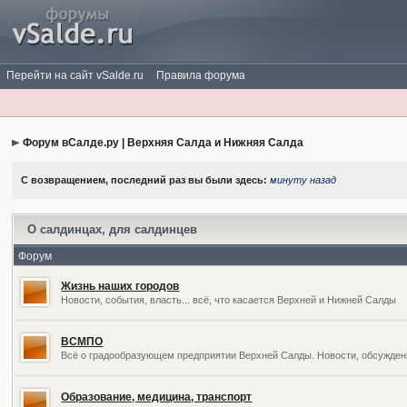
Перейти на сайт vSalde.ru
Правила форума
Форум вСалде.ру | Верхняя Салда и Нижняя Салда
С возвращением, последний раз вы были здесь:
минуту назад
О салдинцах, для салдинцев
Форум
Жизнь наших городов
Новости, события, власть... всё, что касается Верхней и Нижней Салды
ВСМПО
Всё о градообразующем предприятии Верхней Салды. Новости, обсужден
Образование, медицина, транспорт