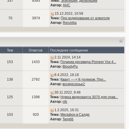
337
9393
Тема:
Эпиляция, депиляция
Автор:
АНС
15.12.2022, 10:58
70
3974
Тема:
Про кодирование от алкоголя
Автор:
Renzillia
Тем
Ответов
Последнее сообщение
2.11.2024, 14:14
153
1433
Тема:
Починка ресивера Pioneer Vsx 4...
Автор:
BloodyPu
6.4.2022, 18:18
138
2792
Тема:
Квант ----> К-телеком. Про...
Автор:
воскресенье2
30.11.2022, 9:46
125
1398
Тема:
Нужна видеокарта 3070 для срав...
Автор:
nfs
1.2.2025, 16:31
103
920
Тема:
Мегафон в Салде
Автор:
Тигр66