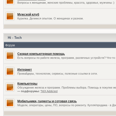
Вопросы к женщинам, женские проблемы, красота, здоровье, мужчины :)
Мужской клуб
Курилка. Делимся опытом. О женщинах и разном.
Hi - Tech
Форум
Скорая компьютерная помощь
Есть вопросы по работе железа, программ, различных устройств? Что-то 
Интернет
Провайдеры, технологии, сервисы, полезные ссылки в сети.
Компьютеры
Обсуждение железа и программ. Проблемы выбора. Помощь в покупке жел
— подфорумы:
*NIX Addicted
Мобильники, гаджеты и сотовая связь
Модели, операторы, цены, ПО, вопросы по ремонту. Купля/продажа - в Д