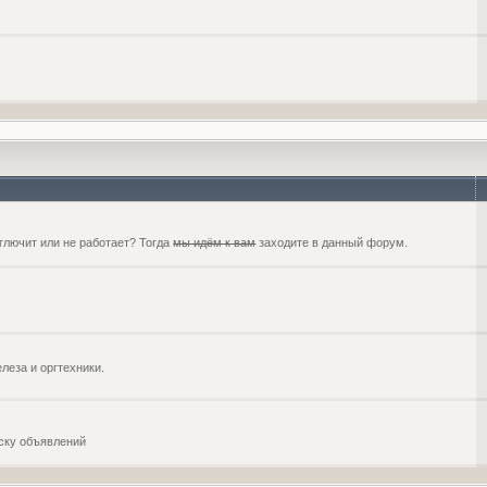
глючит или не работает? Тогда
мы идём к вам
заходите в данный форум.
еза и оргтехники.
оску объявлений