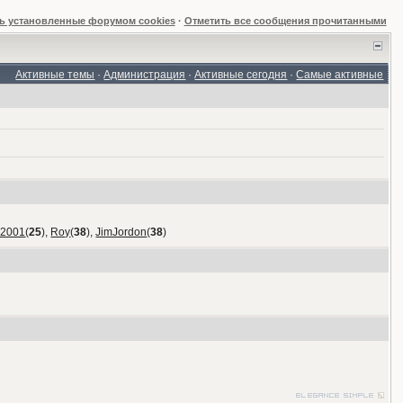
ь установленные форумом cookies
·
Отметить все сообщения прочитанными
Активные темы
·
Администрация
·
Активные сегодня
·
Самые активные
_2001
(
25
),
Roy
(
38
),
JimJordon
(
38
)