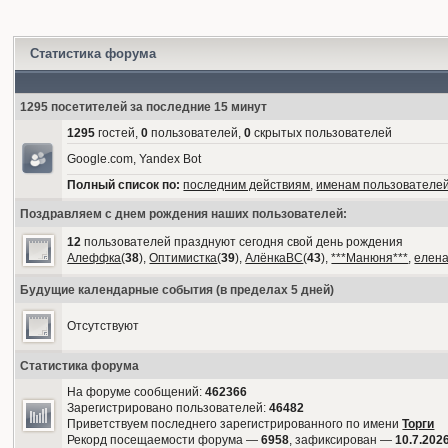
Статистика форума
1295 посетителей за последние 15 минут
1295
гостей,
0
пользователей,
0
скрытых пользователей
Google.com, Yandex Bot
Полный список по:
последним действиям
,
именам пользователе
Поздравляем с днем рождения наших пользователей:
12
пользователей празднуют сегодня свой день рождения
Алеффка
(
38
),
Оптимистка
(
39
),
АлёнкаВС
(
43
),
***Манюня***
,
елен
Будущие календарные события (в пределах 5 дней)
Отсутствуют
Статистика форума
На форуме сообщений:
462366
Зарегистрировано пользователей:
46482
Приветствуем последнего зарегистрированного по имени
Торги
Рекорд посещаемости форума —
6958
, зафиксирован —
10.7.2026