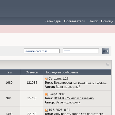
Календарь
Пользователи
Поиск
Помощь
Тем
Ответов
Последнее сообщение
Сегодня, 1:17
1680
121034
Тема:
Водопроводная вода пахнет фека...
Автор:
Ва яг подводный
Вчера, 9:48
394
35700
Тема:
ВСМПО. Уныло и печально
Автор:
Ва яг подводный
19.5.2026, 8:34
1490
32158
Тема:
Ищу репетиторов для подготовки...