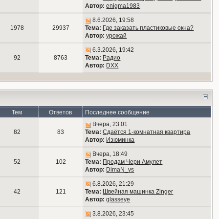
Автор:
enigma1983
8.6.2026, 19:58
1978
29937
Тема:
Где заказать пластиковые окна?
Автор:
урожай
6.3.2026, 19:42
92
8763
Тема:
Радио
Автор:
DXX
Тем
Ответов
Последнее сообщение
Вчера, 23:01
82
83
Тема:
Сдаётся 1-комнатная квартира
Автор:
Изюминка
Вчера, 18:49
52
102
Тема:
Продам Чери Амулет
Автор:
DimaN_vs
6.8.2026, 21:29
42
121
Тема:
Швейная машинка Zinger
Автор:
glasseye
3.8.2026, 23:45