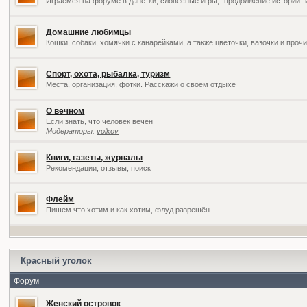
Играемся на форуме в данетки, словесные игры, "продолжение историй" 
Домашние любимцы
Кошки, собаки, хомячки с канарейками, а также цветочки, вазочки и про
Спорт, охота, рыбалка, туризм
Места, организация, фотки. Расскажи о своем отдыхе
О вечном
Если знать, что человек вечен
Модераторы:
volkov
Книги, газеты, журналы
Рекомендации, отзывы, поиск
Флейм
Пишем что хотим и как хотим, флуд разрешён
Красный уголок
Форум
Женский островок