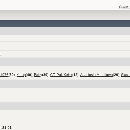
Удалит
й
а1976
(
50
),
Когор
(
40
),
Baby
(
39
),
CTaPuk XeHk
(
13
),
Anastasia Melnikova
(
29
),
Stas
, 21:01