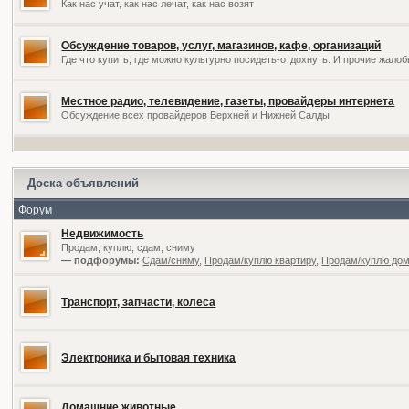
Как нас учат, как нас лечат, как нас возят
Обсуждение товаров, услуг, магазинов, кафе, организаций
Где что купить, где можно культурно посидеть-отдохнуть. И прочие жал
Местное радио, телевидение, газеты, провайдеры интернета
Обсуждение всех провайдеров Верхней и Нижней Салды
Доска объявлений
Форум
Недвижимость
Продам, куплю, сдам, сниму
— подфорумы:
Сдам/сниму
,
Продам/куплю квартиру
,
Продам/куплю дом,
Транспорт, запчасти, колеса
Электроника и бытовая техника
Домашние животные