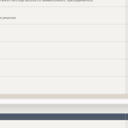
и много чего ещё веселого и занимательного, присоединяйтесь!
чие рюшечки