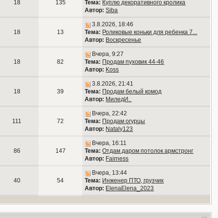
18
135
Тема:
Куплю декоративного кролика
Автор:
Siba
3.8.2026, 18:46
18
13
Тема:
Роликовые коньки для ребенка 7...
Автор:
Воскресенье
Вчера, 9:27
18
82
Тема:
Продам пуховик 44-46
Автор:
Koss
3.8.2026, 21:41
18
39
Тема:
Продам белый комод
Автор:
МиледИ..
Вчера, 22:42
111
72
Тема:
Продам огурцы
Автор:
Nataly123
Вчера, 16:11
86
147
Тема:
Отдам даром потолок армстронг
Автор:
Fairness
Вчера, 13:44
40
54
Тема:
Инженер ПТО, грузчик
Автор:
ElenaElena_2023