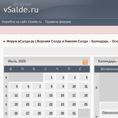
Перейти на сайт vSalde.ru
Правила форума
Форум вСалде.ру | Верхняя Салда и Нижняя Салда
»
Календарь
»
Осн
Июль 2026
Календарь
В
П
В
С
Ч
П
С
Воскресен
»
1
2
3
4
»
5
6
7
8
9
10
11
»
»
12
13
14
15
16
17
18
»
19
20
21
22
23
24
25
Именинник
»
26
27
28
29
30
31
»