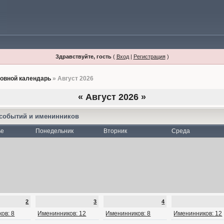
Здравствуйте, гость
(
Вход
|
Регистрация
)
овной календарь
» Август 2026
«
Август 2026
»
 событий и именинников
ье
Понедельник
Вторник
Среда
2
3
4
ов: 8
Именинников: 12
Именинников: 8
Именинников: 12