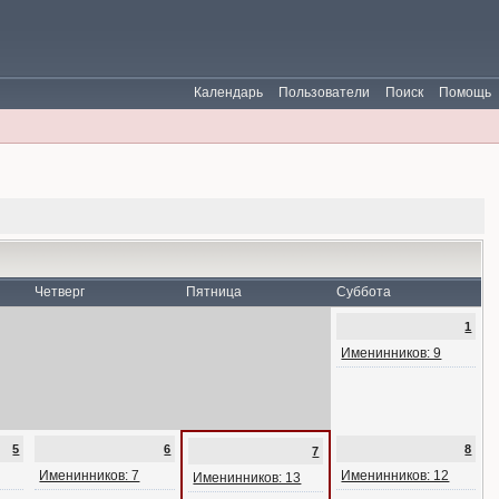
Календарь
Пользователи
Поиск
Помощь
Четверг
Пятница
Суббота
1
Именинников: 9
5
6
8
7
Именинников: 7
Именинников: 12
Именинников: 13