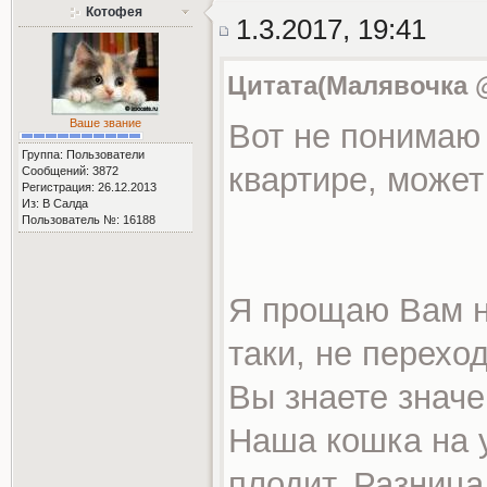
Котофея
1.3.2017, 19:41
Цитата(Малявочка @ 
Ваше звание
Вот не понимаю 
Группа: Пользователи
квартире, может
Сообщений: 3872
Регистрация: 26.12.2013
Из: В Салда
Пользователь №: 16188
Я прощаю Вам не
таки, не перехо
Вы знаете знач
Наша кошка на у
плодит. Разница