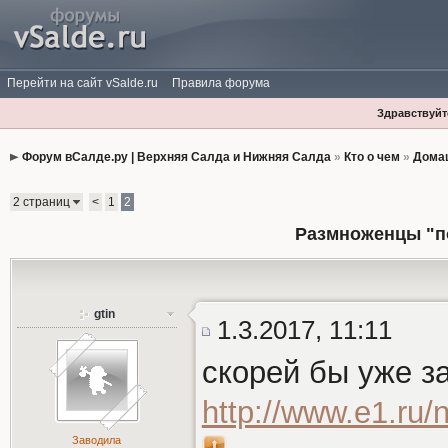
Перейти на сайт vSalde.ru
Правила форума
Здравствуйте
Форум вСалде.ру | Верхняя Салда и Нижняя Салда
»
Кто о чем
»
Дома
2 страниц
<
1
2
Размноженцы "п
gtin
1.3.2017, 11:11
скорей бы уже 
http://www.e1.ru
Заводила