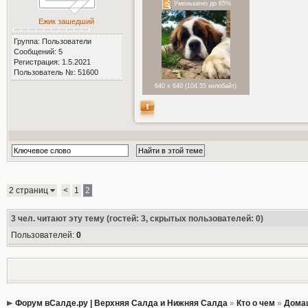
Уменьшено до 85%
Ежик зашедший
Группа: Пользователи
Сообщений: 5
Регистрация: 1.5.2021
Пользователь №: 51600
640 x 640 (104.55 килобайт)
2 страниц
<
1
2
3
чел. читают эту тему (гостей: 3, скрытых пользователей: 0)
Пользователей:
0
Форум вСалде.ру | Верхняя Салда и Нижняя Салда
»
Кто о чем
»
Дома