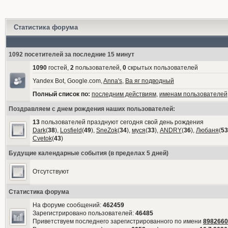
Статистика форума
1092 посетителей за последние 15 минут
1090
гостей,
2
пользователей,
0
скрытых пользователей
Yandex Bot, Google.com,
Anna's
,
Ва яг подводный
Полный список по:
последним действиям
,
именам пользователей
Поздравляем с днем рождения наших пользователей:
13
пользователей празднуют сегодня свой день рождения
Dark
(
38
),
Losfield
(
49
),
SneZok
(
34
),
муся
(
33
),
ANDRY
(
36
),
Любаня
(
53
Cvetok
(
43
)
Будущие календарные события (в пределах 5 дней)
Отсутствуют
Статистика форума
На форуме сообщений:
462459
Зарегистрировано пользователей:
46485
Приветствуем последнего зарегистрированного по имени
8982660