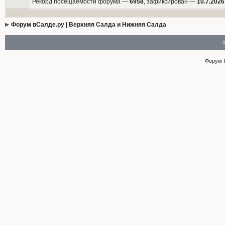
Рекорд посещаемости форума —
6958
, зафиксирован —
10.7.2026
Форум вСалде.ру | Верхняя Салда и Нижняя Салда
Форум