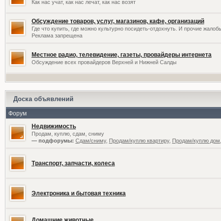
Как нас учат, как нас лечат, как нас возят
Обсуждение товаров, услуг, магазинов, кафе, организаций
Где что купить, где можно культурно посидеть-отдохнуть. И прочие жалоб
Реклама запрещена
Местное радио, телевидение, газеты, провайдеры интернета
Обсуждение всех провайдеров Верхней и Нижней Салды
Доска объявлений
Форум
Недвижимость
Продам, куплю, сдам, сниму
— подфорумы:
Сдам/сниму
,
Продам/куплю квартиру
,
Продам/куплю дом,
Транспорт, запчасти, колеса
Электроника и бытовая техника
Домашние животные