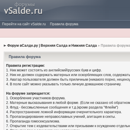
Перейти на сайт vSalde.ru
Правила форума
Форум вСалде.ру | Верхняя Салда и Нижняя Салда
» Правила форум
Правила форума
Правила регистрации:
1. Ник может состоять из английский\русских букв и цифр.
2. Ник не должен содержать матерных или оскорбляющих слов, содержать
3. Аватар пользователя должен быть приличным (никакого порно, нецензу
4. В поле сайт можно указывать только личную домашнюю страничку.
На форуме запрещается:
1. Оскорбление участников форума.
2. Матерные высказывания в любой форме. (Если не сказано об обратном
3. Флуд - бессмысленные сообщения и т.д.(кроме раздела "Флейм")
4. Распространение ложной информации очернительного характера.
5. Пропагандирование неправославных учений, агитация в секты.
6. Пропаганда гомосексуализма.
7. Открытие тем с издевательствами или призывами к осуждению отдельн