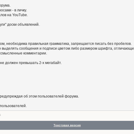
орума.
сами - в личку.
алов на YouTube.
уги" доски объявлений.
ом, необходима правильная грамматика, запрещается писать без пробелов.
 выделять сообщения и подписи цветом либо размером шрифта, отличающим
бессмысленные комментарии.
не должен превышать 2-х мегабайт.
предупреждая об этом пользователей форума.
 пользователей.
а
Текстовая версия