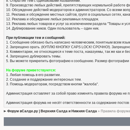
8. Открытие тем с одинаковыми названиями.
9. Производство любых действий, препятствующих нормальной работе ф
10. Обсуждение действий модераторов и администраторов. Со всеми вопро
11. Реклама и обсуждение местных сайтов, групп в социальных сетях, кан
12. Реклама и обсуждение любых рекламных площадок.
13. Реклама любых товаров и услуг за исключением раздела "Товары и усл
14. Дублирование ников. Один пользователь – один ник.
При публикации тем и сообщений:
1. Сообщение обязано быть написано человеческим, понятным всем язык
2. Запрещено орать. (КУПЛЮ КНОПКУ CAPS LOCK! СРОЧНО!). Запрещено
3. Комментарии, не относящиеся к теме поста, наказуемы, так же как и 
4. Запрещено дублировать темы.
5. Вы можете прикрепить фотографию к сообщению. Размер фотографии 
На форуме приветствуются:
1. Любая помощь в его развитии.
2. Создание и поддержание интересных тем.
3. Помощь модераторам, посредством кнопки "жалоба".
Администрация оставляет за собой право изменять правила форума не 
Администрация форума не несёт ответственности за содержание постов
Форум вСалде.ру | Верхняя Салда и Нижняя Салда
» Правила форум