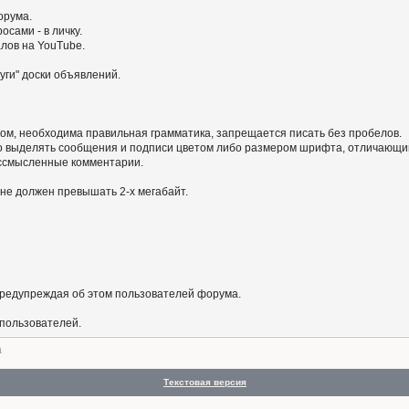
орума.
сами - в личку.
алов на YouTube.
уги" доски объявлений.
ом, необходима правильная грамматика, запрещается писать без пробелов.
 выделять сообщения и подписи цветом либо размером шрифта, отличающим
бессмысленные комментарии.
не должен превышать 2-х мегабайт.
предупреждая об этом пользователей форума.
 пользователей.
а
Текстовая версия