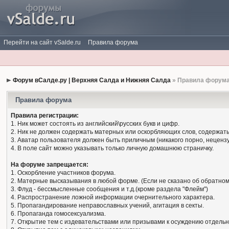
Перейти на сайт vSalde.ru
Правила форума
Форум вСалде.ру | Верхняя Салда и Нижняя Салда
» Правила форум
Правила форума
Правила регистрации:
1. Ник может состоять из английский\русских букв и цифр.
2. Ник не должен содержать матерных или оскорбляющих слов, содержать
3. Аватар пользователя должен быть приличным (никакого порно, нецензу
4. В поле сайт можно указывать только личную домашнюю страничку.
На форуме запрещается:
1. Оскорбление участников форума.
2. Матерные высказывания в любой форме. (Если не сказано об обратном
3. Флуд - бессмысленные сообщения и т.д.(кроме раздела "Флейм")
4. Распространение ложной информации очернительного характера.
5. Пропагандирование неправославных учений, агитация в секты.
6. Пропаганда гомосексуализма.
7. Открытие тем с издевательствами или призывами к осуждению отдельн