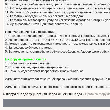
8. Открытие тем с одинаковыми названиями.
9. Производство любых действий, препятствующих нормальной работе ф
10. Обсуждение действий модераторов и администраторов. Со всеми вопро
11. Реклама и обсуждение местных сайтов, групп в социальных сетях, кан
12. Реклама и обсуждение любых рекламных площадок.
13. Реклама любых товаров и услуг за исключением раздела "Товары и усл
14. Дублирование ников. Один пользователь – один ник.
При публикации тем и сообщений:
1. Сообщение обязано быть написано человеческим, понятным всем язык
2. Запрещено орать. (КУПЛЮ КНОПКУ CAPS LOCK! СРОЧНО!). Запрещено
3. Комментарии, не относящиеся к теме поста, наказуемы, так же как и 
4. Запрещено дублировать темы.
5. Вы можете прикрепить фотографию к сообщению. Размер фотографии 
На форуме приветствуются:
1. Любая помощь в его развитии.
2. Создание и поддержание интересных тем.
3. Помощь модераторам, посредством кнопки "жалоба".
Администрация оставляет за собой право изменять правила форума не 
Администрация форума не несёт ответственности за содержание постов
Форум вСалде.ру | Верхняя Салда и Нижняя Салда
» Правила форум