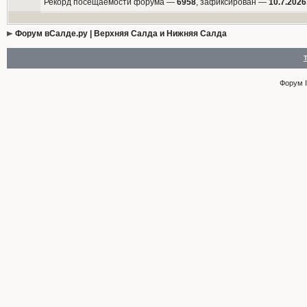
Рекорд посещаемости форума —
6958
, зафиксирован —
10.7.2026
Форум вСалде.ру | Верхняя Салда и Нижняя Салда
Форум