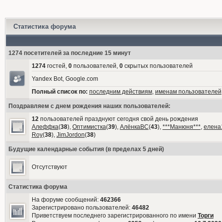
Статистика форума
1274 посетителей за последние 15 минут
1274
гостей,
0
пользователей,
0
скрытых пользователей
Yandex Bot, Google.com
Полный список по:
последним действиям
,
именам пользователей
Поздравляем с днем рождения наших пользователей:
12
пользователей празднуют сегодня свой день рождения
Алеффка
(
38
),
Оптимистка
(
39
),
АлёнкаВС
(
43
),
***Манюня***
,
елена
Roy
(
38
),
JimJordon
(
38
)
Будущие календарные события (в пределах 5 дней)
Отсутствуют
Статистика форума
На форуме сообщений:
462366
Зарегистрировано пользователей:
46482
Приветствуем последнего зарегистрированного по имени
Торги