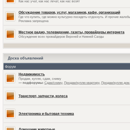
Как нас учат, как нас лечат, как нас возят
Обсуждение товаров, услуг, магазинов, кафе, организаций
Где что купить, где можно культурно посидеть-отдохнуть. И прочие жалоб
Реклама запрещена
Местное радио, телевидение, газеты, провайдеры интернета
Обсуждение всех провайдеров Верхней и Нижней Салды
Доска объявлений
Форум
Недвижимость
Продам, куплю, сдам, сниму
— подфорумы:
Сдам/сниму
,
Продам/куплю квартиру
,
Продам/куплю дом,
Транспорт, запчасти, колеса
Электроника и бытовая техника
Домашние животные