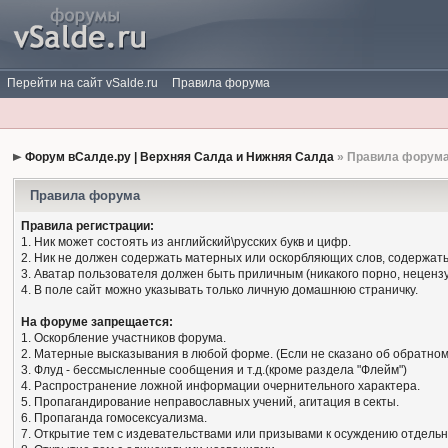
Перейти на сайт vSalde.ru
Правила форума
Форум вСалде.ру | Верхняя Салда и Нижняя Салда
» Правила форум
Правила форума
Правила регистрации:
1. Ник может состоять из английский\русских букв и цифр.
2. Ник не должен содержать матерных или оскорбляющих слов, содержать
3. Аватар пользователя должен быть приличным (никакого порно, нецензу
4. В поле сайт можно указывать только личную домашнюю страничку.
На форуме запрещается:
1. Оскорбление участников форума.
2. Матерные высказывания в любой форме. (Если не сказано об обратном
3. Флуд - бессмысленные сообщения и т.д.(кроме раздела "Флейм")
4. Распространение ложной информации очернительного характера.
5. Пропагандирование неправославных учений, агитация в секты.
6. Пропаганда гомосексуализма.
7. Открытие тем с издевательствами или призывами к осуждению отдельн