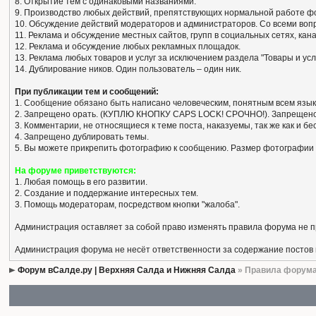
8. Открытие тем с одинаковыми названиями.
9. Производство любых действий, препятствующих нормальной работе ф
10. Обсуждение действий модераторов и администраторов. Со всеми вопро
11. Реклама и обсуждение местных сайтов, групп в социальных сетях, кан
12. Реклама и обсуждение любых рекламных площадок.
13. Реклама любых товаров и услуг за исключением раздела "Товары и усл
14. Дублирование ников. Один пользователь – один ник.
При публикации тем и сообщений:
1. Сообщение обязано быть написано человеческим, понятным всем язык
2. Запрещено орать. (КУПЛЮ КНОПКУ CAPS LOCK! СРОЧНО!). Запрещено
3. Комментарии, не относящиеся к теме поста, наказуемы, так же как и 
4. Запрещено дублировать темы.
5. Вы можете прикрепить фотографию к сообщению. Размер фотографии 
На форуме приветствуются:
1. Любая помощь в его развитии.
2. Создание и поддержание интересных тем.
3. Помощь модераторам, посредством кнопки "жалоба".
Администрация оставляет за собой право изменять правила форума не 
Администрация форума не несёт ответственности за содержание постов
Форум вСалде.ру | Верхняя Салда и Нижняя Салда
» Правила форум