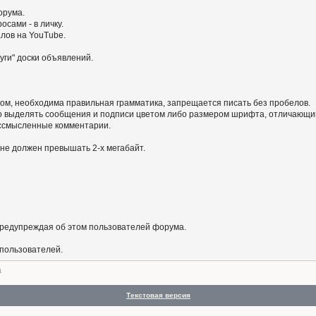
орума.
сами - в личку.
алов на YouTube.
уги" доски объявлений.
ом, необходима правильная грамматика, запрещается писать без пробелов.
 выделять сообщения и подписи цветом либо размером шрифта, отличающим
бессмысленные комментарии.
не должен превышать 2-х мегабайт.
предупреждая об этом пользователей форума.
 пользователей.
а
Текстовая версия