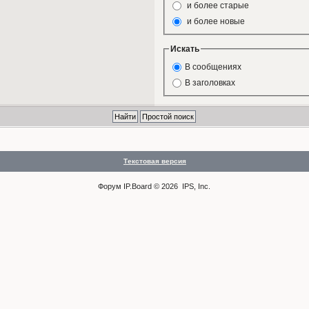
и более старые
и более новые
Искать
В сообщениях
В заголовках
Текстовая версия
Форум
IP.Board
© 2026
IPS, Inc
.