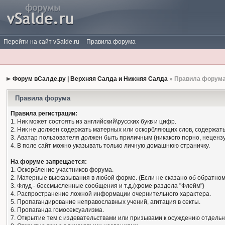
Перейти на сайт vSalde.ru
Правила форума
Форум вСалде.ру | Верхняя Салда и Нижняя Салда
» Правила форум
Правила форума
Правила регистрации:
1. Ник может состоять из английский\русских букв и цифр.
2. Ник не должен содержать матерных или оскорбляющих слов, содержать
3. Аватар пользователя должен быть приличным (никакого порно, нецензу
4. В поле сайт можно указывать только личную домашнюю страничку.
На форуме запрещается:
1. Оскорбление участников форума.
2. Матерные высказывания в любой форме. (Если не сказано об обратном
3. Флуд - бессмысленные сообщения и т.д.(кроме раздела "Флейм")
4. Распространение ложной информации очернительного характера.
5. Пропагандирование неправославных учений, агитация в секты.
6. Пропаганда гомосексуализма.
7. Открытие тем с издевательствами или призывами к осуждению отдельн