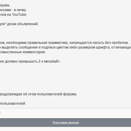
орума.
сами - в личку.
алов на YouTube.
уги" доски объявлений.
ом, необходима правильная грамматика, запрещается писать без пробелов.
 выделять сообщения и подписи цветом либо размером шрифта, отличающим
бессмысленные комментарии.
не должен превышать 2-х мегабайт.
предупреждая об этом пользователей форума.
 пользователей.
а
Текстовая версия