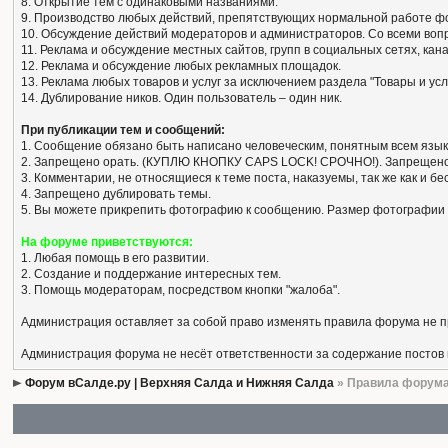
8. Открытие тем с одинаковыми названиями.
9. Производство любых действий, препятствующих нормальной работе ф
10. Обсуждение действий модераторов и администраторов. Со всеми вопро
11. Реклама и обсуждение местных сайтов, групп в социальных сетях, кан
12. Реклама и обсуждение любых рекламных площадок.
13. Реклама любых товаров и услуг за исключением раздела "Товары и усл
14. Дублирование ников. Один пользователь – один ник.
При публикации тем и сообщений:
1. Сообщение обязано быть написано человеческим, понятным всем язык
2. Запрещено орать. (КУПЛЮ КНОПКУ CAPS LOCK! СРОЧНО!). Запрещено
3. Комментарии, не относящиеся к теме поста, наказуемы, так же как и 
4. Запрещено дублировать темы.
5. Вы можете прикрепить фотографию к сообщению. Размер фотографии 
На форуме приветствуются:
1. Любая помощь в его развитии.
2. Создание и поддержание интересных тем.
3. Помощь модераторам, посредством кнопки "жалоба".
Администрация оставляет за собой право изменять правила форума не 
Администрация форума не несёт ответственности за содержание постов
Форум вСалде.ру | Верхняя Салда и Нижняя Салда
» Правила форум