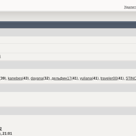
Удалит
й
(
39
),
kanebes
(
43
),
dayana
(
32
),
дельфин17
(
41
),
yuliana
(
41
),
traveler00
(
41
),
STIN
2
, 21:01