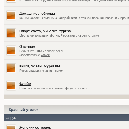
Играемся на форуме в данетки, словесные игры, "продолжение историй" 
Домашние любимцы
Кошки, собаки, хомячки с канарейками, а также цветочки, вазочки и про
Спорт, охота, рыбалка, туризм
Места, организация, фотки. Расскажи о своем отдыхе
О вечном
Если знать, что человек вечен
Модераторы:
volkov
Книги, газеты, журналы
Рекомендации, отзывы, поиск
Флейм
Пишем что хотим и как хотим, флуд разрешён
Красный уголок
Форум
Женский островок