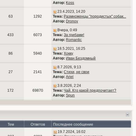
Автор:
Koss
23.4.2023, 14:20
63
1292
Тема:
Размноженцы "породистых" собак...
Автор:
Dronov
Вчера, 0:49
433
6073
Тема:
За грибами!
Автор:
Romantic
18.5.2021, 16:25
86
5940
Тема:
Хокку
Автор:
Иван Бездомный
8.7.2026, 9:13
27
2141
Тема:
Стихи, не свои
Автор:
Ariel
3.8.2026, 2:24
172
69870
Тема:
Чай. Кто какой предпочитает?
Автор:
Spun
Тем
Ответов
Последнее сообщение
19.7.2024, 16:02