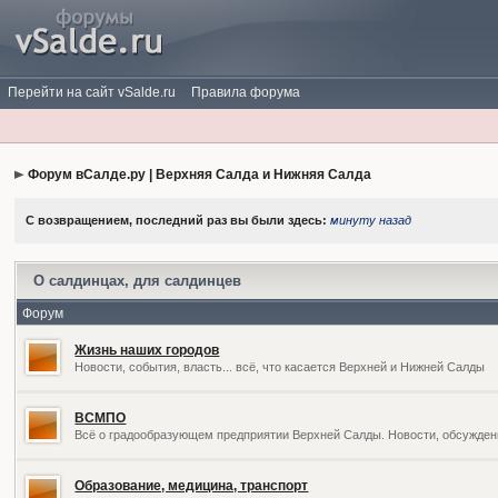
Перейти на сайт vSalde.ru
Правила форума
Форум вСалде.ру | Верхняя Салда и Нижняя Салда
С возвращением, последний раз вы были здесь:
минуту назад
О салдинцах, для салдинцев
Форум
Жизнь наших городов
Новости, события, власть... всё, что касается Верхней и Нижней Салды
ВСМПО
Всё о градообразующем предприятии Верхней Салды. Новости, обсужден
Образование, медицина, транспорт