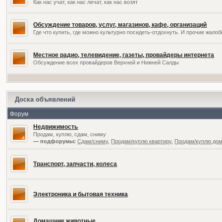
Как нас учат, как нас лечат, как нас возят
Обсуждение товаров, услуг, магазинов, кафе, организаций
Где что купить, где можно культурно посидеть-отдохнуть. И прочие жал
Местное радио, телевидение, газеты, провайдеры интернета
Обсуждение всех провайдеров Верхней и Нижней Салды
Доска объявлений
Форум
Недвижимость
Продам, куплю, сдам, сниму
— подфорумы:
Сдам/сниму
,
Продам/куплю квартиру
,
Продам/куплю дом,
Транспорт, запчасти, колеса
Электроника и бытовая техника
Домашние животные