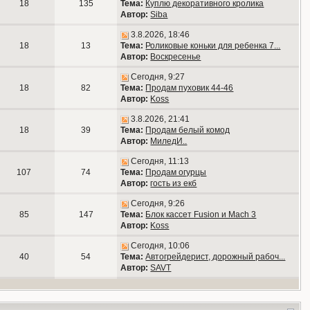
18
135
Тема:
Куплю декоративного кролика
Автор:
Siba
3.8.2026, 18:46
18
13
Тема:
Роликовые коньки для ребенка 7...
Автор:
Воскресенье
Сегодня, 9:27
18
82
Тема:
Продам пуховик 44-46
Автор:
Koss
3.8.2026, 21:41
18
39
Тема:
Продам белый комод
Автор:
МиледИ..
Сегодня, 11:13
107
74
Тема:
Продам огурцы
Автор:
гость из екб
Сегодня, 9:26
85
147
Тема:
Блок кассет Fusion и Mach 3
Автор:
Koss
Сегодня, 10:06
40
54
Тема:
Автогрейдерист, дорожный рабоч...
Автор:
SAVT