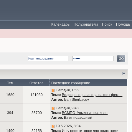
Календарь
Пользователи
Поиск
Помощь
Тем
Ответов
Последнее сообщение
Сегодня, 1:55
1680
121030
Тема:
Водопроводная вода пахнет фека...
Автор:
Ivan Sherbacov
Сегодня, 9:48
394
35700
Тема:
ВСМПО. Уныло и печально
Автор:
Ва яг подводный
19.5.2026, 8:34
1490
32158
Тема:
Ищу репетиторов для подготовки...