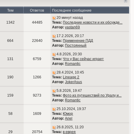
Тем
Ответов
Последнее сообщение
20 минут назад
1342
44485
Тема:
Последние новости и их обсужде...
Автор:
vastan69
17.2.2026, 20:17
664
22640
Тема:
Применение ПДД
Автор:
Постоянный
4.8.2026, 20:30
131
6759
Тема:
Что у Вас сейчас играет
Автор:
Romantic
28.4.2024, 10:45
190
1266
Тема:
Lineage 2
Автор:
JokerAsus
5.8.2026, 19:47
159
9273
Тема:
Фото из путешествий по Уралу и...
Автор:
Romantic
25.10.2024, 19:37
58
1609
Тема:
Юмор
Автор:
Ariel
26.8.2025, 11:20
29
20754
Тема:
в еврея