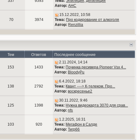
337
9393
Тема:
Эпиляция, депиляция
Автор:
АНС
15.12.2022, 10:58
70
3974
Тема:
Про кодирование от алкоголя
Автор:
Renzillia
Тем
Ответов
Последнее сообщение
2.11.2024, 14:14
153
1433
Тема:
Починка ресивера Pioneer Vsx 4...
Автор:
BloodyPu
6.4.2022, 18:18
138
2792
Тема:
Квант ----> К-телеком. Про...
Автор:
воскресенье2
30.11.2022, 9:46
125
1398
Тема:
Нужна видеокарта 3070 для срав...
Автор:
nfs
1.2.2025, 16:31
103
920
Тема:
Мегафон в Салде
Автор:
Тигр66