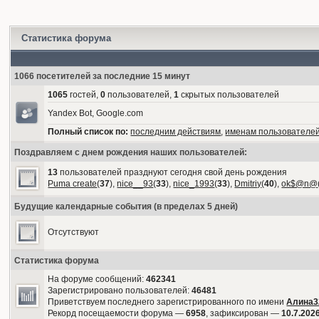
Статистика форума
1066 посетителей за последние 15 минут
1065
гостей,
0
пользователей,
1
скрытых пользователей
Yandex Bot, Google.com
Полный список по:
последним действиям
,
именам пользователе
Поздравляем с днем рождения наших пользователей:
13
пользователей празднуют сегодня свой день рождения
Puma create
(
37
),
nice__93
(
33
),
nice_1993
(
33
),
Dmitriy
(
40
),
ok$@n@
Будущие календарные события (в пределах 5 дней)
Отсутствуют
Статистика форума
На форуме сообщений:
462341
Зарегистрировано пользователей:
46481
Приветствуем последнего зарегистрированного по имени
Алина3
Рекорд посещаемости форума —
6958
, зафиксирован —
10.7.2026