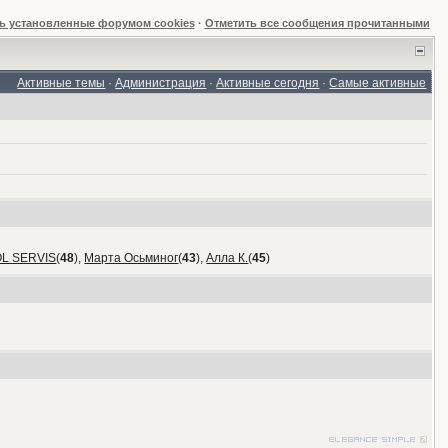
ь установленные форумом cookies
·
Отметить все сообщения прочитанными
Активные темы
·
Администрация
·
Активные сегодня
·
Самые активные
OL SERVIS
(
48
),
Марта Осьминог
(
43
),
Алла К.
(
45
)