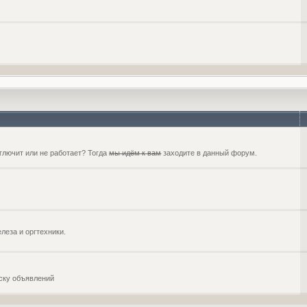
глючит или не работает? Тогда
мы идём к вам
заходите в данный форум.
еза и оргтехники.
оску объявлений