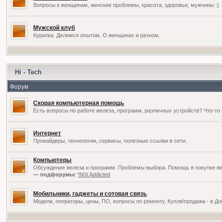
Вопросы к женщинам, женские проблемы, красота, здоровье, мужчины :)
Мужской клуб
Курилка. Делимся опытом. О женщинах и разном.
Hi - Tech
Форум
Скорая компьютерная помощь
Есть вопросы по работе железа, программ, различных устройств? Что-то 
Интернет
Провайдеры, технологии, сервисы, полезные ссылки в сети.
Компьютеры
Обсуждение железа и программ. Проблемы выбора. Помощь в покупке жел
— подфорумы:
*NIX Addicted
Мобильники, гаджеты и сотовая связь
Модели, операторы, цены, ПО, вопросы по ремонту. Купля/продажа - в Д