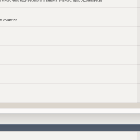
и много чего ещё веселого и занимательного, присоединяйтесь!
чие рюшечки