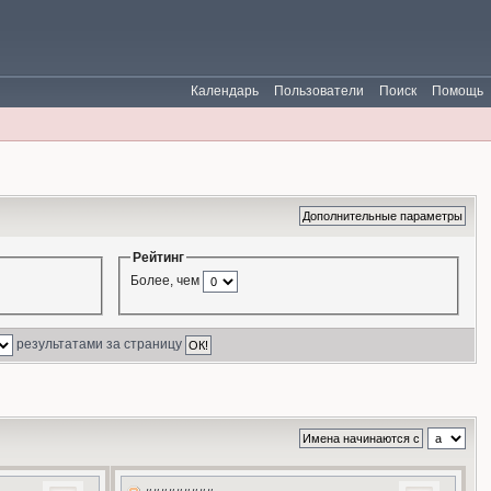
Календарь
Пользователи
Поиск
Помощь
Рейтинг
Более, чем
результатами за страницу