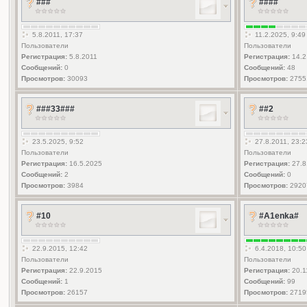
###
####
5.8.2011, 17:37
11.2.2025, 9:49
Пользователи
Пользователи
Регистрация:
5.8.2011
Регистрация:
14.2
Сообщений:
0
Сообщений:
48
Просмотров:
30093
Просмотров:
2755
###33###
##2
23.5.2025, 9:52
27.8.2011, 23:2
Пользователи
Пользователи
Регистрация:
16.5.2025
Регистрация:
27.8
Сообщений:
2
Сообщений:
0
Просмотров:
3984
Просмотров:
2920
#10
#A1enka#
22.9.2015, 12:42
6.4.2018, 10:50
Пользователи
Пользователи
Регистрация:
22.9.2015
Регистрация:
20.1
Сообщений:
1
Сообщений:
99
Просмотров:
26157
Просмотров:
2719