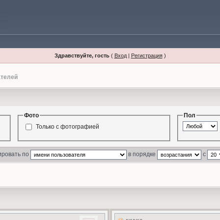
Здравствуйте, гость
(
Вход
|
Регистрация
)
ателей
Фото
Пол
Только с фотографией
тировать по
в порядке
с