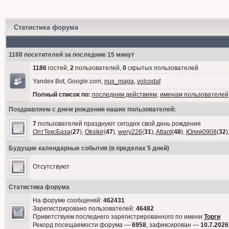
Статистика форума
1188 посетителей за последние 15 минут
1186
гостей,
2
пользователей,
0
скрытых пользователей
Yandex Bot, Google.com,
nus_maga
,
volcodaf
Полный список по:
последним действиям
,
именам пользователей
Поздравляем с днем рождения наших пользователей:
7
пользователей празднуют сегодня свой день рождения
ОптТексБаза
(
27
),
Oksikir
(
47
),
wery226
(
31
),
Atlant
(
48
),
Юлия0908
(
32
)
Будущие календарные события (в пределах 5 дней)
Отсутствуют
Статистика форума
На форуме сообщений:
462431
Зарегистрировано пользователей:
46482
Приветствуем последнего зарегистрированного по имени
Торги
Рекорд посещаемости форума —
6958
, зафиксирован —
10.7.2026