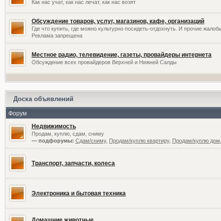
Как нас учат, как нас лечат, как нас возят
Обсуждение товаров, услуг, магазинов, кафе, организаций
Где что купить, где можно культурно посидеть-отдохнуть. И прочие жалоб
Реклама запрещена
Местное радио, телевидение, газеты, провайдеры интернета
Обсуждение всех провайдеров Верхней и Нижней Салды
Доска объявлений
Форум
Недвижимость
Продам, куплю, сдам, сниму
— подфорумы:
Сдам/сниму
,
Продам/куплю квартиру
,
Продам/куплю дом,
Транспорт, запчасти, колеса
Электроника и бытовая техника
Домашние животные