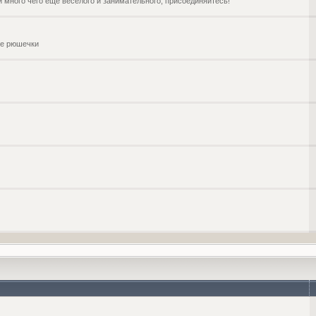
и много чего ещё веселого и занимательного, присоединяйтесь!
чие рюшечки