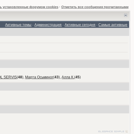
ь установленные форумом cookies
·
Отметить все сообщения прочитанными
Активные темы
·
Администрация
·
Активные сегодня
·
Самые активные
OL SERVIS
(
48
),
Марта Осьминог
(
43
),
Алла К.
(
45
)