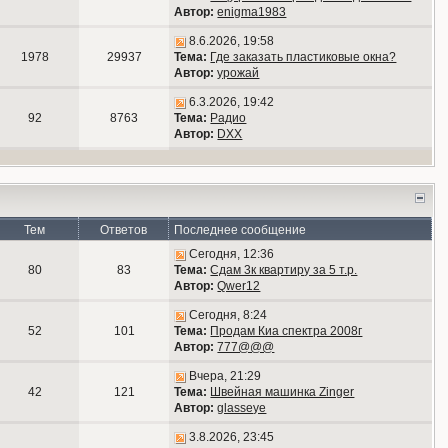
Автор:
enigma1983
8.6.2026, 19:58
1978
29937
Тема:
Где заказать пластиковые окна?
Автор:
урожай
6.3.2026, 19:42
92
8763
Тема:
Радио
Автор:
DXX
Тем
Ответов
Последнее сообщение
Сегодня, 12:36
80
83
Тема:
Сдам 3к квартиру за 5 т.р.
Автор:
Qwer12
Сегодня, 8:24
52
101
Тема:
Продам Киа спектра 2008г
Автор:
777@@@
Вчера, 21:29
42
121
Тема:
Швейная машинка Zinger
Автор:
glasseye
3.8.2026, 23:45