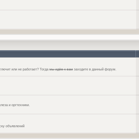
глючит или не работает? Тогда
мы идём к вам
заходите в данный форум.
еза и оргтехники.
оску объявлений