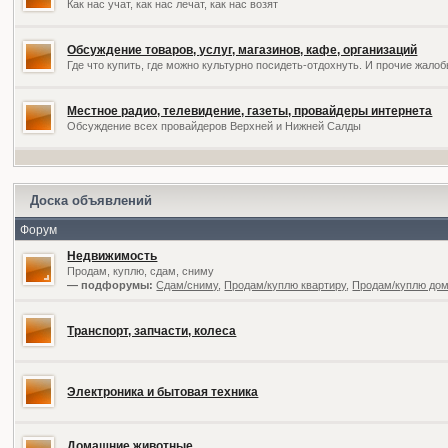
Как нас учат, как нас лечат, как нас возят
Обсуждение товаров, услуг, магазинов, кафе, организаций
Где что купить, где можно культурно посидеть-отдохнуть. И прочие жал
Местное радио, телевидение, газеты, провайдеры интернета
Обсуждение всех провайдеров Верхней и Нижней Салды
Доска объявлений
Форум
Недвижимость
Продам, куплю, сдам, сниму
— подфорумы:
Сдам/сниму
,
Продам/куплю квартиру
,
Продам/куплю дом,
Транспорт, запчасти, колеса
Электроника и бытовая техника
Домашние животные