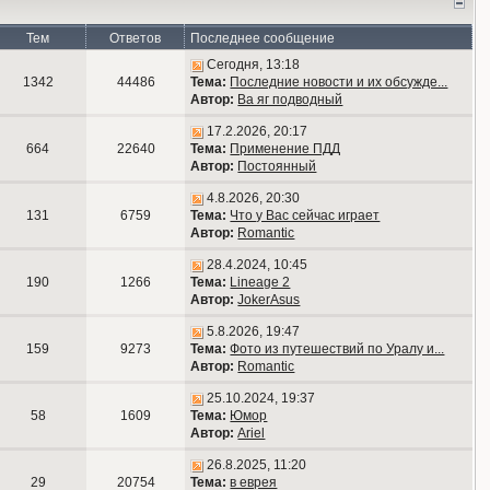
Тем
Ответов
Последнее сообщение
Сегодня, 13:18
1342
44486
Тема:
Последние новости и их обсужде...
Автор:
Ва яг подводный
17.2.2026, 20:17
664
22640
Тема:
Применение ПДД
Автор:
Постоянный
4.8.2026, 20:30
131
6759
Тема:
Что у Вас сейчас играет
Автор:
Romantic
28.4.2024, 10:45
190
1266
Тема:
Lineage 2
Автор:
JokerAsus
5.8.2026, 19:47
159
9273
Тема:
Фото из путешествий по Уралу и...
Автор:
Romantic
25.10.2024, 19:37
58
1609
Тема:
Юмор
Автор:
Ariel
26.8.2025, 11:20
29
20754
Тема:
в еврея