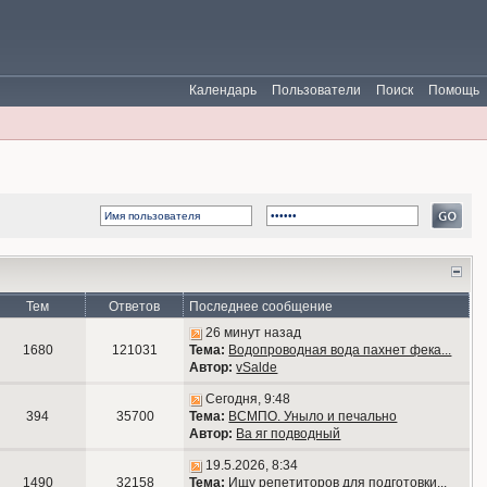
Календарь
Пользователи
Поиск
Помощь
Тем
Ответов
Последнее сообщение
26 минут назад
1680
121031
Тема:
Водопроводная вода пахнет фека...
Автор:
vSalde
Сегодня, 9:48
394
35700
Тема:
ВСМПО. Уныло и печально
Автор:
Ва яг подводный
19.5.2026, 8:34
1490
32158
Тема:
Ищу репетиторов для подготовки...