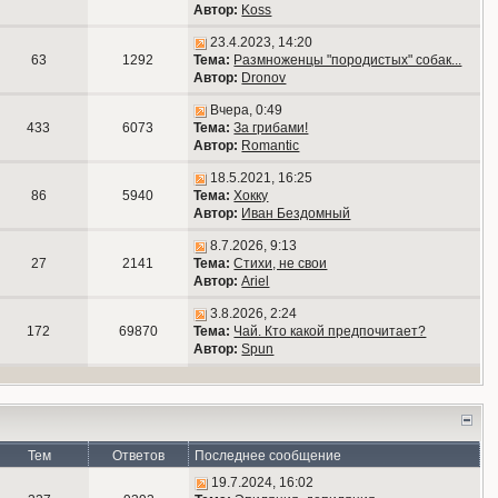
Автор:
Koss
23.4.2023, 14:20
63
1292
Тема:
Размноженцы "породистых" собак...
Автор:
Dronov
Вчера, 0:49
433
6073
Тема:
За грибами!
Автор:
Romantic
18.5.2021, 16:25
86
5940
Тема:
Хокку
Автор:
Иван Бездомный
8.7.2026, 9:13
27
2141
Тема:
Стихи, не свои
Автор:
Ariel
3.8.2026, 2:24
172
69870
Тема:
Чай. Кто какой предпочитает?
Автор:
Spun
Тем
Ответов
Последнее сообщение
19.7.2024, 16:02