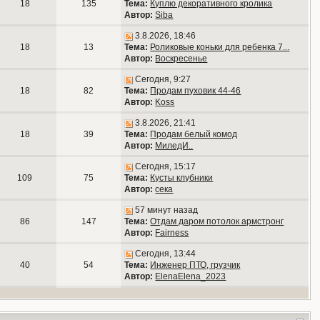
18
135
Тема:
Куплю декоративного кролика
Автор:
Siba
3.8.2026, 18:46
18
13
Тема:
Роликовые коньки для ребенка 7...
Автор:
Воскресенье
Сегодня, 9:27
18
82
Тема:
Продам пуховик 44-46
Автор:
Koss
3.8.2026, 21:41
18
39
Тема:
Продам белый комод
Автор:
МиледИ..
Сегодня, 15:17
109
75
Тема:
Кусты клубники
Автор:
сека
57 минут назад
86
147
Тема:
Отдам даром потолок армстронг
Автор:
Fairness
Сегодня, 13:44
40
54
Тема:
Инженер ПТО, грузчик
Автор:
ElenaElena_2023