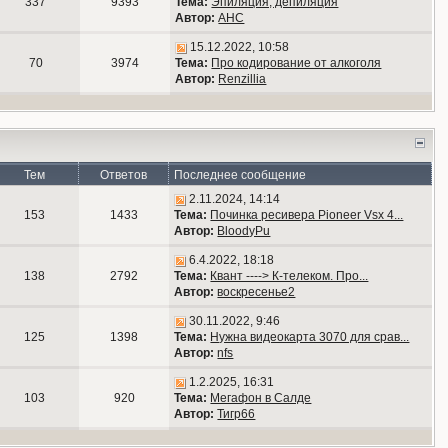
337
9393
Тема:
Эпиляция, депиляция
Автор:
АНС
15.12.2022, 10:58
70
3974
Тема:
Про кодирование от алкоголя
Автор:
Renzillia
Тем
Ответов
Последнее сообщение
2.11.2024, 14:14
153
1433
Тема:
Починка ресивера Pioneer Vsx 4...
Автор:
BloodyPu
6.4.2022, 18:18
138
2792
Тема:
Квант ----> К-телеком. Про...
Автор:
воскресенье2
30.11.2022, 9:46
125
1398
Тема:
Нужна видеокарта 3070 для срав...
Автор:
nfs
1.2.2025, 16:31
103
920
Тема:
Мегафон в Салде
Автор:
Тигр66