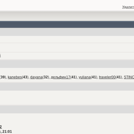
Удалит
й
(
39
),
kanebes
(
43
),
dayana
(
32
),
дельфин17
(
41
),
yuliana
(
41
),
traveler00
(
41
),
STIN
2
, 21:01