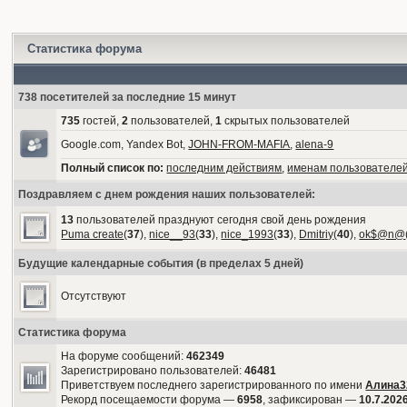
Статистика форума
738 посетителей за последние 15 минут
735
гостей,
2
пользователей,
1
скрытых пользователей
Google.com, Yandex Bot,
JOHN-FROM-MAFIA
,
alena-9
Полный список по:
последним действиям
,
именам пользователе
Поздравляем с днем рождения наших пользователей:
13
пользователей празднуют сегодня свой день рождения
Puma create
(
37
),
nice__93
(
33
),
nice_1993
(
33
),
Dmitriy
(
40
),
ok$@n@
Будущие календарные события (в пределах 5 дней)
Отсутствуют
Статистика форума
На форуме сообщений:
462349
Зарегистрировано пользователей:
46481
Приветствуем последнего зарегистрированного по имени
Алина3
Рекорд посещаемости форума —
6958
, зафиксирован —
10.7.2026