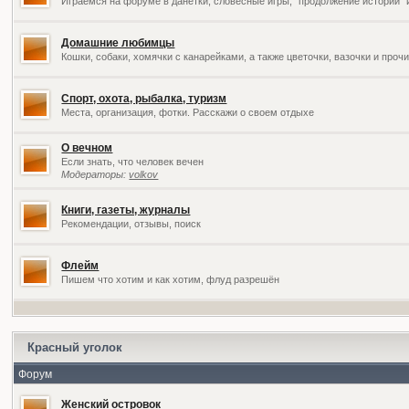
Играемся на форуме в данетки, словесные игры, "продолжение историй" 
Домашние любимцы
Кошки, собаки, хомячки с канарейками, а также цветочки, вазочки и про
Спорт, охота, рыбалка, туризм
Места, организация, фотки. Расскажи о своем отдыхе
О вечном
Если знать, что человек вечен
Модераторы:
volkov
Книги, газеты, журналы
Рекомендации, отзывы, поиск
Флейм
Пишем что хотим и как хотим, флуд разрешён
Красный уголок
Форум
Женский островок