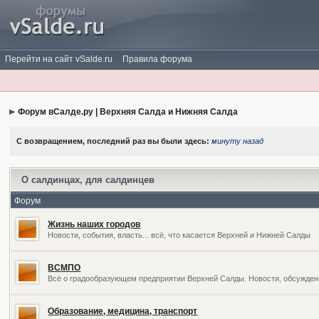
Перейти на сайт vSalde.ru
Правила форума
Форум вСалде.ру | Верхняя Салда и Нижняя Салда
С возвращением, последний раз вы были здесь:
минуту назад
О салдинцах, для салдинцев
Форум
Жизнь наших городов
Новости, события, власть... всё, что касается Верхней и Нижней Салды
ВСМПО
Всё о градообразующем предприятии Верхней Салды. Новости, обсужден
Образование, медицина, транспорт