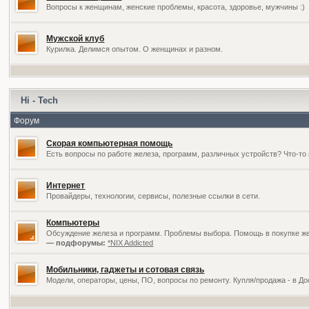
Вопросы к женщинам, женские проблемы, красота, здоровье, мужчины :)
Мужской клуб
Курилка. Делимся опытом. О женщинах и разном.
Hi - Tech
Форум
Скорая компьютерная помощь
Есть вопросы по работе железа, программ, различных устройств? Что-то 
Интернет
Провайдеры, технологии, сервисы, полезные ссылки в сети.
Компьютеры
Обсуждение железа и программ. Проблемы выбора. Помощь в покупке жел
— подфорумы:
*NIX Addicted
Мобильники, гаджеты и сотовая связь
Модели, операторы, цены, ПО, вопросы по ремонту. Купля/продажа - в Д