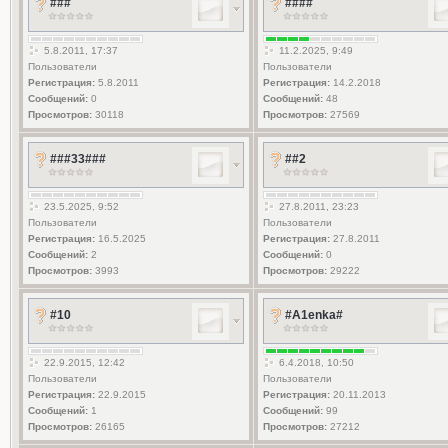
###
####
5.8.2011, 17:37
11.2.2025, 9:49
Пользователи
Пользователи
Регистрация:
5.8.2011
Регистрация:
14.2.2018
Сообщений:
0
Сообщений:
48
Просмотров:
30118
Просмотров:
27569
###33###
##2
23.5.2025, 9:52
27.8.2011, 23:23
Пользователи
Пользователи
Регистрация:
16.5.2025
Регистрация:
27.8.2011
Сообщений:
2
Сообщений:
0
Просмотров:
3993
Просмотров:
29222
#10
#A1enka#
22.9.2015, 12:42
6.4.2018, 10:50
Пользователи
Пользователи
Регистрация:
22.9.2015
Регистрация:
20.11.2013
Сообщений:
1
Сообщений:
99
Просмотров:
26165
Просмотров:
27212