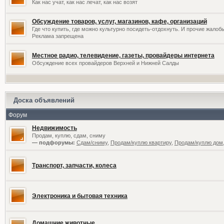
Как нас учат, как нас лечат, как нас возят
Обсуждение товаров, услуг, магазинов, кафе, организаций
Где что купить, где можно культурно посидеть-отдохнуть. И прочие жалоб
Реклама запрещена
Местное радио, телевидение, газеты, провайдеры интернета
Обсуждение всех провайдеров Верхней и Нижней Салды
Доска объявлений
Форум
Недвижимость
Продам, куплю, сдам, сниму
— подфорумы:
Сдам/сниму
,
Продам/куплю квартиру
,
Продам/куплю дом,
Транспорт, запчасти, колеса
Электроника и бытовая техника
Домашние животные