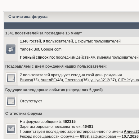
Статистика форума
1341 посетителей за последние 15 минут
1340
гостей,
0
пользователей,
1
скрытых пользователей
Yandex Bot, Google.com
Полный список по:
последним действиям
,
именам пользователей
Поздравляем с днем рождения наших пользователей:
7
пользователей празднуют сегодня свой день рождения
Викуся
(
33
),
АнгелВС
(
48
),
Электрон
(
36
),
yuliya3212
(
37
),
CITY Журна
Будущие календарные события (в пределах 5 дней)
Отсутствуют
Статистика форума
На форуме сообщений:
462315
Зарегистрировано пользователей:
46481
Приветствуем последнего зарегистрированного по имени
Алина3
Рекорд посещаемости форума —
6958
, зафиксирован —
10.7.2026