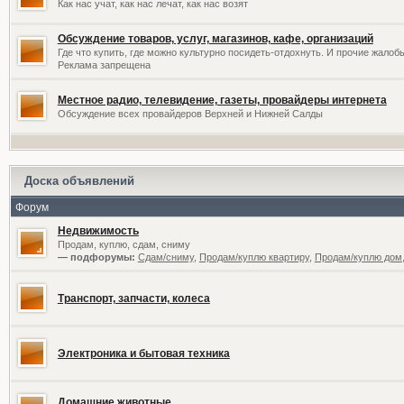
Как нас учат, как нас лечат, как нас возят
Обсуждение товаров, услуг, магазинов, кафе, организаций
Где что купить, где можно культурно посидеть-отдохнуть. И прочие жалоб
Реклама запрещена
Местное радио, телевидение, газеты, провайдеры интернета
Обсуждение всех провайдеров Верхней и Нижней Салды
Доска объявлений
Форум
Недвижимость
Продам, куплю, сдам, сниму
— подфорумы:
Сдам/сниму
,
Продам/куплю квартиру
,
Продам/куплю дом,
Транспорт, запчасти, колеса
Электроника и бытовая техника
Домашние животные