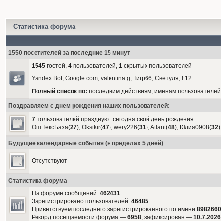
Статистика форума
1550 посетителей за последние 15 минут
1545
гостей,
4
пользователей,
1
скрытых пользователей
Yandex Bot, Google.com,
valentina.g
,
Тигр66
,
Светуля
,
812
Полный список по:
последним действиям
,
именам пользователей
Поздравляем с днем рождения наших пользователей:
7
пользователей празднуют сегодня свой день рождения
ОптТексБаза
(
27
),
Oksikir
(
47
),
wery226
(
31
),
Atlant
(
48
),
Юлия0908
(
32
)
Будущие календарные события (в пределах 5 дней)
Отсутствуют
Статистика форума
На форуме сообщений:
462431
Зарегистрировано пользователей:
46485
Приветствуем последнего зарегистрированного по имени
8982660
Рекорд посещаемости форума —
6958
, зафиксирован —
10.7.2026