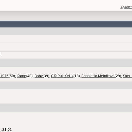
Удалит
й
а1976
(
50
),
Когор
(
40
),
Baby
(
39
),
CTaPuk XeHk
(
13
),
Anastasia Melnikova
(
29
),
Stas
, 21:01