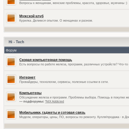
Вопросы к женщинам, женские проблемы, красота, здоровье, мужчины :)
Мужской клуб
Курилка. Делимся опытом. О женщинах и разном.
Hi - Tech
Форум
Скорая компьютерная помощь
Есть вопросы по работе железа, программ, различных устройств? Что-то 
Интернет
Провайдеры, технологии, сервисы, полезные ссылки в сети.
Компьютеры
Обсуждение железа и программ. Проблемы выбора. Помощь в покупке жел
— подфорумы:
*NIX Addicted
Мобильники, гаджеты и сотовая связь
Модели, операторы, цены, ПО, вопросы по ремонту. Купля/продажа - в Д