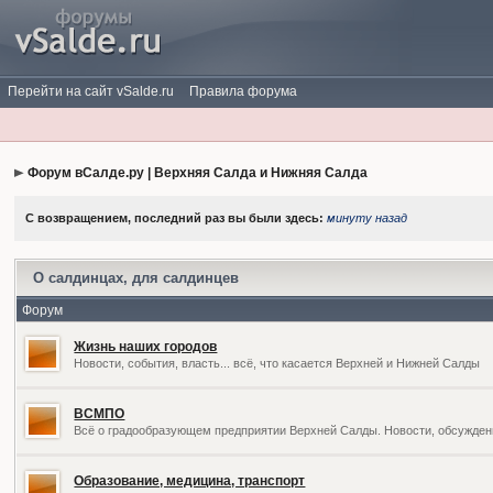
Перейти на сайт vSalde.ru
Правила форума
Форум вСалде.ру | Верхняя Салда и Нижняя Салда
С возвращением, последний раз вы были здесь:
минуту назад
О салдинцах, для салдинцев
Форум
Жизнь наших городов
Новости, события, власть... всё, что касается Верхней и Нижней Салды
ВСМПО
Всё о градообразующем предприятии Верхней Салды. Новости, обсужден
Образование, медицина, транспорт