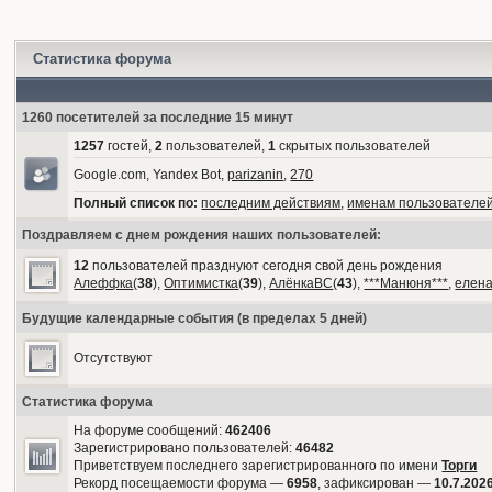
Статистика форума
1260 посетителей за последние 15 минут
1257
гостей,
2
пользователей,
1
скрытых пользователей
Google.com, Yandex Bot,
parizanin
,
270
Полный список по:
последним действиям
,
именам пользователе
Поздравляем с днем рождения наших пользователей:
12
пользователей празднуют сегодня свой день рождения
Алеффка
(
38
),
Оптимистка
(
39
),
АлёнкаВС
(
43
),
***Манюня***
,
елен
Будущие календарные события (в пределах 5 дней)
Отсутствуют
Статистика форума
На форуме сообщений:
462406
Зарегистрировано пользователей:
46482
Приветствуем последнего зарегистрированного по имени
Торги
Рекорд посещаемости форума —
6958
, зафиксирован —
10.7.2026