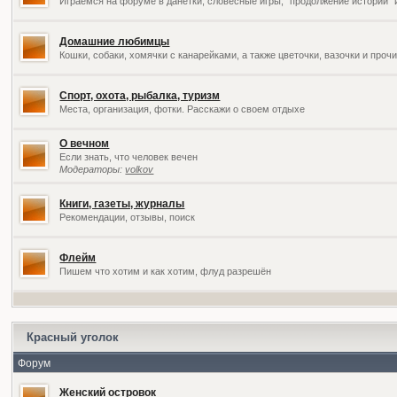
Играемся на форуме в данетки, словесные игры, "продолжение историй" 
Домашние любимцы
Кошки, собаки, хомячки с канарейками, а также цветочки, вазочки и про
Спорт, охота, рыбалка, туризм
Места, организация, фотки. Расскажи о своем отдыхе
О вечном
Если знать, что человек вечен
Модераторы:
volkov
Книги, газеты, журналы
Рекомендации, отзывы, поиск
Флейм
Пишем что хотим и как хотим, флуд разрешён
Красный уголок
Форум
Женский островок