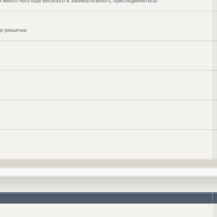
и много чего ещё веселого и занимательного, присоединяйтесь!
чие рюшечки