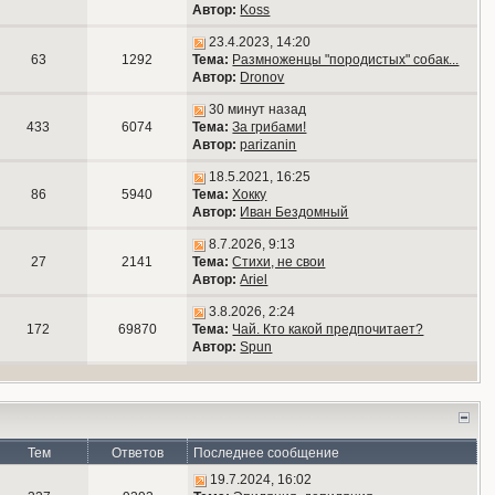
Автор:
Koss
23.4.2023, 14:20
63
1292
Тема:
Размноженцы "породистых" собак...
Автор:
Dronov
30 минут назад
433
6074
Тема:
За грибами!
Автор:
parizanin
18.5.2021, 16:25
86
5940
Тема:
Хокку
Автор:
Иван Бездомный
8.7.2026, 9:13
27
2141
Тема:
Стихи, не свои
Автор:
Ariel
3.8.2026, 2:24
172
69870
Тема:
Чай. Кто какой предпочитает?
Автор:
Spun
Тем
Ответов
Последнее сообщение
19.7.2024, 16:02