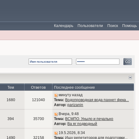
Календарь
Пользователи
Поиск
Помощь
Тем
Ответов
Последнее сообщение
минуту назад
1680
121040
Тема:
Водопроводная вода пахнет фека...
Автор:
parizanin
Вчера, 9:48
394
35700
Тема:
ВСМПО. Уныло и печально
Автор:
Ва яг подводный
19.5.2026, 8:34
1490
32158
Тема:
Ищу репетиторов для подготовки...