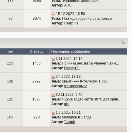
337
9393
Тема:
Эпиляция, депиляция
Автор:
АНС
15.12.2022, 10:58
70
3974
Тема:
Про кодирование от алкоголя
Автор:
Renzillia
Тем
Ответов
Последнее сообщение
2.11.2024, 14:14
153
1433
Тема:
Починка ресивера Pioneer Vsx 4...
Автор:
BloodyPu
6.4.2022, 18:18
138
2792
Тема:
Квант ----> К-телеком. Про...
Автор:
воскресенье2
30.11.2022, 9:46
125
1398
Тема:
Нужна видеокарта 3070 для срав...
Автор:
nfs
1.2.2025, 16:31
103
920
Тема:
Мегафон в Салде
Автор:
Тигр66