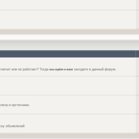
глючит или не работает? Тогда
мы идём к вам
заходите в данный форум.
еза и оргтехники.
оску объявлений