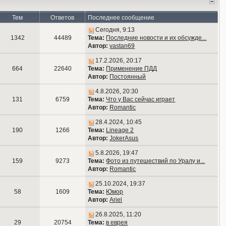
Тем
Ответов
Последнее сообщение
Сегодня, 9:13
1342
44489
Тема:
Последние новости и их обсужде...
Автор:
vastan69
17.2.2026, 20:17
664
22640
Тема:
Применение ПДД
Автор:
Постоянный
4.8.2026, 20:30
131
6759
Тема:
Что у Вас сейчас играет
Автор:
Romantic
28.4.2024, 10:45
190
1266
Тема:
Lineage 2
Автор:
JokerAsus
5.8.2026, 19:47
159
9273
Тема:
Фото из путешествий по Уралу и...
Автор:
Romantic
25.10.2024, 19:37
58
1609
Тема:
Юмор
Автор:
Ariel
26.8.2025, 11:20
29
20754
Тема:
в еврея