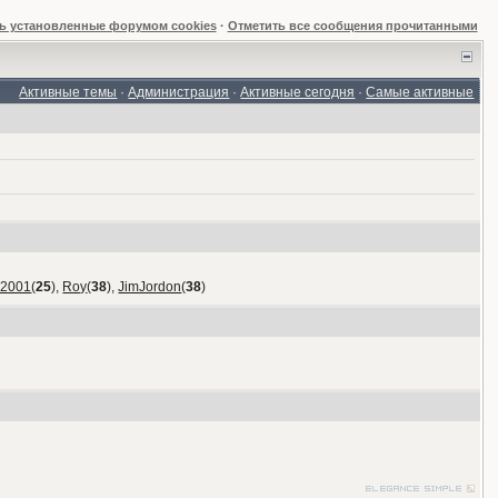
ь установленные форумом cookies
·
Отметить все сообщения прочитанными
Активные темы
·
Администрация
·
Активные сегодня
·
Самые активные
_2001
(
25
),
Roy
(
38
),
JimJordon
(
38
)