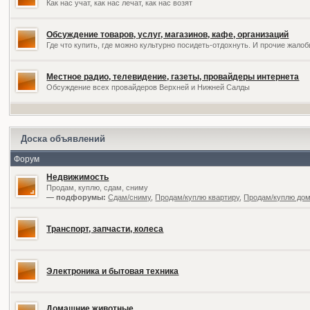
Как нас учат, как нас лечат, как нас возят
Обсуждение товаров, услуг, магазинов, кафе, организаций
Где что купить, где можно культурно посидеть-отдохнуть. И прочие жал
Местное радио, телевидение, газеты, провайдеры интернета
Обсуждение всех провайдеров Верхней и Нижней Салды
Доска объявлений
Форум
Недвижимость
Продам, куплю, сдам, сниму
— подфорумы:
Сдам/сниму
,
Продам/куплю квартиру
,
Продам/куплю дом,
Транспорт, запчасти, колеса
Электроника и бытовая техника
Домашние животные