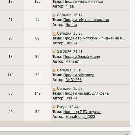
17
136
Тема:
Продам куриц и петуха
Автор:
n_aa
Сегодня, 16:17
21
14
Тема:
Продам обувь на мальчика
Автор:
Эжени
Сегодня, 15:38
20
82
Тема:
Продам трикотажный пиджак на м...
Автор:
Эжени
3.8.2026, 21:41
18
39
Тема:
Продам белый комод
Автор:
МиледИ..
Сегодня, 15:10
113
73
Тема:
Продам облепиху
Автор:
BHBYF66
Сегодня, 15:52
88
149
Тема:
Продам насадку для фена
Автор:
Эжени
Вчера, 13:44
40
54
Тема:
Инженер ПТО, грузчик
Автор:
ElenaElena_2023