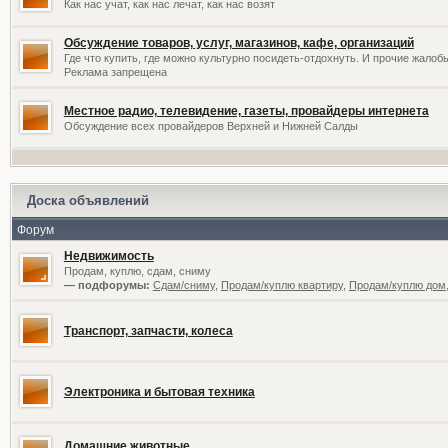
Как нас учат, как нас лечат, как нас возят
Обсуждение товаров, услуг, магазинов, кафе, организаций
Где что купить, где можно культурно посидеть-отдохнуть. И прочие жалоб
Реклама запрещена
Местное радио, телевидение, газеты, провайдеры интернета
Обсуждение всех провайдеров Верхней и Нижней Салды
Доска объявлений
Форум
Недвижимость
Продам, куплю, сдам, сниму
— подфорумы:
Сдам/сниму
,
Продам/куплю квартиру
,
Продам/куплю дом,
Транспорт, запчасти, колеса
Электроника и бытовая техника
Домашние животные