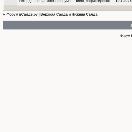
Рекорд посещаемости форума —
6958
, зафиксирован —
10.7.2026
Форум вСалде.ру | Верхняя Салда и Нижняя Салда
Форум