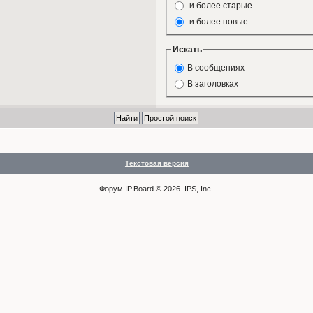
и более старые
и более новые
Искать
В сообщениях
В заголовках
Текстовая версия
Форум
IP.Board
© 2026
IPS, Inc
.