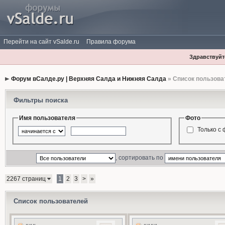
Перейти на сайт vSalde.ru
Правила форума
Здравствуйте
Форум вСалде.ру | Верхняя Салда и Нижняя Салда
» Список пользова
Фильтры поиска
Имя пользователя
Фото
Только с
, сортировать по
2267 страниц
1
2
3
>
»
Список пользователей