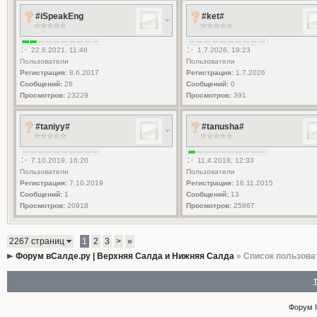
#iSpeakEng
#ket#
22.6.2021, 11:46
1.7.2026, 19:23
Пользователи
Пользователи
Регистрация:
8.6.2017
Регистрация:
1.7.2026
Сообщений:
26
Сообщений:
0
Просмотров:
23229
Просмотров:
391
#taniyy#
#tanusha#
7.10.2019, 16:20
11.4.2018, 12:33
Пользователи
Пользователи
Регистрация:
7.10.2019
Регистрация:
16.11.2015
Сообщений:
1
Сообщений:
13
Просмотров:
20918
Просмотров:
25867
2267 страниц
1
2
3
>
»
Форум вСалде.ру | Верхняя Салда и Нижняя Салда
» Список пользова
Форум