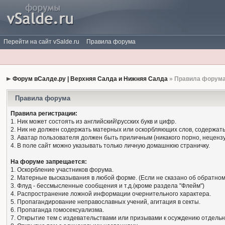
Перейти на сайт vSalde.ru
Правила форума
Форум вСалде.ру | Верхняя Салда и Нижняя Салда
» Правила форум
Правила форума
Правила регистрации:
1. Ник может состоять из английский\русских букв и цифр.
2. Ник не должен содержать матерных или оскорбляющих слов, содержать
3. Аватар пользователя должен быть приличным (никакого порно, нецензу
4. В поле сайт можно указывать только личную домашнюю страничку.
На форуме запрещается:
1. Оскорбление участников форума.
2. Матерные высказывания в любой форме. (Если не сказано об обратном
3. Флуд - бессмысленные сообщения и т.д.(кроме раздела "Флейм")
4. Распространение ложной информации очернительного характера.
5. Пропагандирование неправославных учений, агитация в секты.
6. Пропаганда гомосексуализма.
7. Открытие тем с издевательствами или призывами к осуждению отдельн