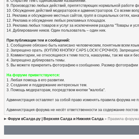
8. Открытие тем с одинаковыми названиями.
9. Производство любых действий, препятствующих нормальной работе ф
10. Обсуждение действий модераторов и администраторов. Со всеми вопро
11. Реклама и обсуждение местных сайтов, групп в социальных сетях, кан
12. Реклама и обсуждение любых рекламных площадок.
13. Реклама любых товаров и услуг за исключением раздела "Товары и усл
14. Дублирование ников. Один пользователь – один ник.
При публикации тем и сообщений:
1. Сообщение обязано быть написано человеческим, понятным всем язык
2. Запрещено орать. (КУПЛЮ КНОПКУ CAPS LOCK! СРОЧНО!). Запрещено
3. Комментарии, не относящиеся к теме поста, наказуемы, так же как и 
4. Запрещено дублировать темы.
5. Вы можете прикрепить фотографию к сообщению. Размер фотографии 
На форуме приветствуются:
1. Любая помощь в его развитии.
2. Создание и поддержание интересных тем.
3. Помощь модераторам, посредством кнопки "жалоба".
Администрация оставляет за собой право изменять правила форума не 
Администрация форума не несёт ответственности за содержание постов
Форум вСалде.ру | Верхняя Салда и Нижняя Салда
» Правила форум