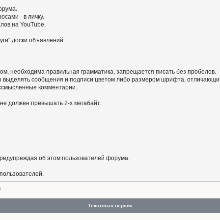
орума.
сами - в личку.
алов на YouTube.
уги" доски объявлений.
ом, необходима правильная грамматика, запрещается писать без пробелов.
 выделять сообщения и подписи цветом либо размером шрифта, отличающим
бессмысленные комментарии.
не должен превышать 2-х мегабайт.
предупреждая об этом пользователей форума.
 пользователей.
а
Текстовая версия