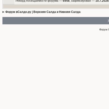
Рекорд посещаемости форума —
6958
, зафиксирован —
10.7.2026
Форум вСалде.ру | Верхняя Салда и Нижняя Салда
Форум