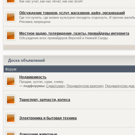
Как нас учат, как нас лечат, как нас возят
Обсуждение товаров, услуг, магазинов, кафе, организаций
Где что купить, где можно культурно посидеть-отдохнуть. И прочие жалоб
Реклама запрещена
Местное радио, телевидение, газеты, провайдеры интернета
Обсуждение всех провайдеров Верхней и Нижней Салды
Доска объявлений
Форум
Недвижимость
Продам, куплю, сдам, сниму
— подфорумы:
Сдам/сниму
,
Продам/куплю квартиру
,
Продам/куплю дом,
Транспорт, запчасти, колеса
Электроника и бытовая техника
Домашние животные