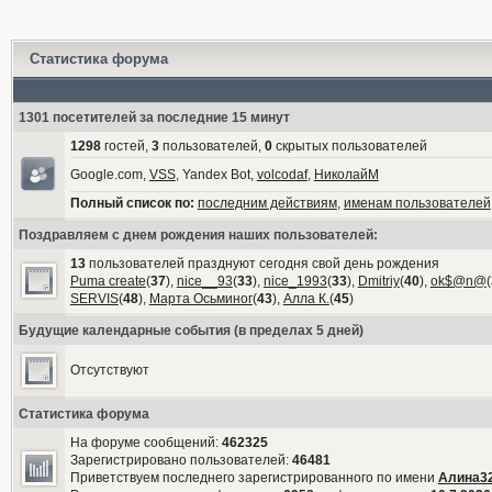
Статистика форума
1301 посетителей за последние 15 минут
1298
гостей,
3
пользователей,
0
скрытых пользователей
Google.com,
VSS
, Yandex Bot,
volcodaf
,
НиколайМ
Полный список по:
последним действиям
,
именам пользователей
Поздравляем с днем рождения наших пользователей:
13
пользователей празднуют сегодня свой день рождения
Puma create
(
37
),
nice__93
(
33
),
nice_1993
(
33
),
Dmitriy
(
40
),
ok$@n@
(
SERVIS
(
48
),
Марта Осьминог
(
43
),
Алла К.
(
45
)
Будущие календарные события (в пределах 5 дней)
Отсутствуют
Статистика форума
На форуме сообщений:
462325
Зарегистрировано пользователей:
46481
Приветствуем последнего зарегистрированного по имени
Алина3