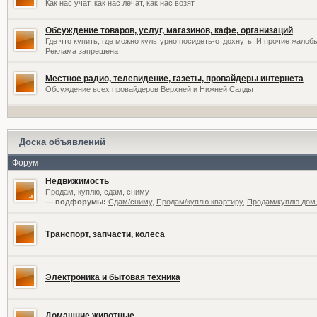
Как нас учат, как нас лечат, как нас возят
Обсуждение товаров, услуг, магазинов, кафе, организаций
Где что купить, где можно культурно посидеть-отдохнуть. И прочие жалоб
Реклама запрещена
Местное радио, телевидение, газеты, провайдеры интернета
Обсуждение всех провайдеров Верхней и Нижней Салды
Доска объявлений
Форум
Недвижимость
Продам, куплю, сдам, сниму
— подфорумы:
Сдам/сниму
,
Продам/куплю квартиру
,
Продам/куплю дом,
Транспорт, запчасти, колеса
Электроника и бытовая техника
Домашние животные