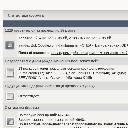
Статистика форума
1229 посетителей за последние 15 минут
1223
гостей,
4
пользователей,
2
скрытых пользователей
Yandex Bot, Google.com,
danilamaster
,
<SHSA>
,
Багира Черная
,
GD
Полный список по:
последним действиям
,
именам пользователей
Поздравляем с днем рождения наших пользователей:
13
пользователей празднуют сегодня свой день рождения
Puma create
(
37
),
nice__93
(
33
),
nice_1993
(
33
),
Dmitriy
(
40
),
ok$@n@
(
SERVIS
(
48
),
Марта Осьминог
(
43
),
Алла К.
(
45
)
Будущие календарные события (в пределах 5 дней)
Отсутствуют
Статистика форума
На форуме сообщений:
462346
Зарегистрировано пользователей:
46481
Приветствуем последнего зарегистрированного по имени
Алина3