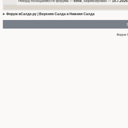
Рекорд посещаемости форума —
6958
, зафиксирован —
10.7.2026
Форум вСалде.ру | Верхняя Салда и Нижняя Салда
Форум