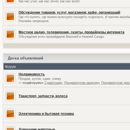
Как нас учат, как нас лечат, как нас возят
Обсуждение товаров, услуг, магазинов, кафе, организаций
Где что купить, где можно культурно посидеть-отдохнуть. И прочие жалоб
Реклама запрещена
Местное радио, телевидение, газеты, провайдеры интернета
Обсуждение всех провайдеров Верхней и Нижней Салды
Доска объявлений
Форум
Недвижимость
Продам, куплю, сдам, сниму
— подфорумы:
Сдам/сниму
,
Продам/куплю квартиру
,
Продам/куплю дом,
Транспорт, запчасти, колеса
Электроника и бытовая техника
Домашние животные