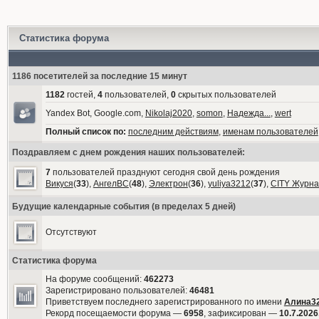
Статистика форума
1186 посетителей за последние 15 минут
1182
гостей,
4
пользователей,
0
скрытых пользователей
Yandex Bot, Google.com,
Nikolaj2020
,
somon
,
Надежда...
,
wert
Полный список по:
последним действиям
,
именам пользователей
Поздравляем с днем рождения наших пользователей:
7
пользователей празднуют сегодня свой день рождения
Викуся
(
33
),
АнгелВС
(
48
),
Электрон
(
36
),
yuliya3212
(
37
),
CITY Журна
Будущие календарные события (в пределах 5 дней)
Отсутствуют
Статистика форума
На форуме сообщений:
462273
Зарегистрировано пользователей:
46481
Приветствуем последнего зарегистрированного по имени
Алина3
Рекорд посещаемости форума —
6958
, зафиксирован —
10.7.2026