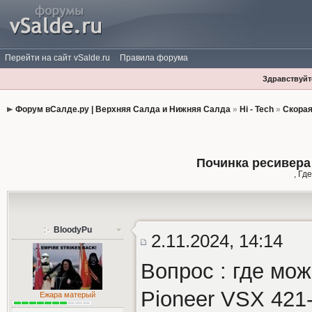
Перейти на сайт vSalde.ru
Правила форума
Здравствуйте
Форум вСалде.ру | Верхняя Салда и Нижняя Салда
»
Hi - Tech
»
Скора
Починка ресивера 
, Гд
BloodyPu
2.11.2024, 14:14
Вопрос : где мо
Pioneer VSX 421
Ежара матерый