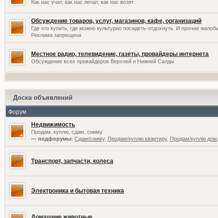
Как нас учат, как нас лечат, как нас возят
Обсуждение товаров, услуг, магазинов, кафе, организаций
Где что купить, где можно культурно посидеть-отдохнуть. И прочие жалоб
Реклама запрещена
Местное радио, телевидение, газеты, провайдеры интернета
Обсуждение всех провайдеров Верхней и Нижней Салды
Доска объявлений
Форум
Недвижимость
Продам, куплю, сдам, сниму
— подфорумы:
Сдам/сниму
,
Продам/куплю квартиру
,
Продам/куплю дом,
Транспорт, запчасти, колеса
Электроника и бытовая техника
Домашние животные