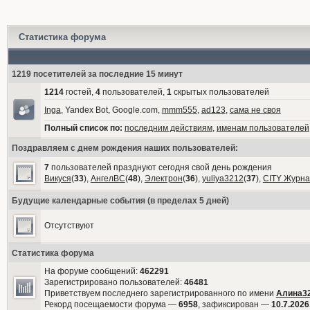
Статистика форума
1219 посетителей за последние 15 минут
1214
гостей,
4
пользователей,
1
скрытых пользователей
Inga
, Yandex Bot, Google.com,
mmm555
,
ad123
,
сама не своя
Полный список по:
последним действиям
,
именам пользователей
Поздравляем с днем рождения наших пользователей:
7
пользователей празднуют сегодня свой день рождения
Викуся
(
33
),
АнгелВС
(
48
),
Электрон
(
36
),
yuliya3212
(
37
),
CITY Журна
Будущие календарные события (в пределах 5 дней)
Отсутствуют
Статистика форума
На форуме сообщений:
462291
Зарегистрировано пользователей:
46481
Приветствуем последнего зарегистрированного по имени
Алина3
Рекорд посещаемости форума —
6958
, зафиксирован —
10.7.2026