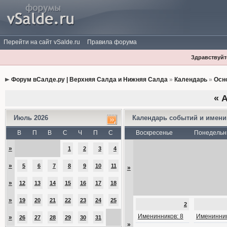
Перейти на сайт vSalde.ru
Правила форума
Здравствуйте
Форум вСалде.ру | Верхняя Салда и Нижняя Салда
»
Календарь
»
Осн
«
А
Июль 2026
Календарь событий и имен
В
П
В
С
Ч
П
С
Воскресенье
Понедельн
»
1
2
3
4
»
5
6
7
8
9
10
11
»
»
12
13
14
15
16
17
18
»
19
20
21
22
23
24
25
2
Именинников: 8
Именинник
»
26
27
28
29
30
31
»