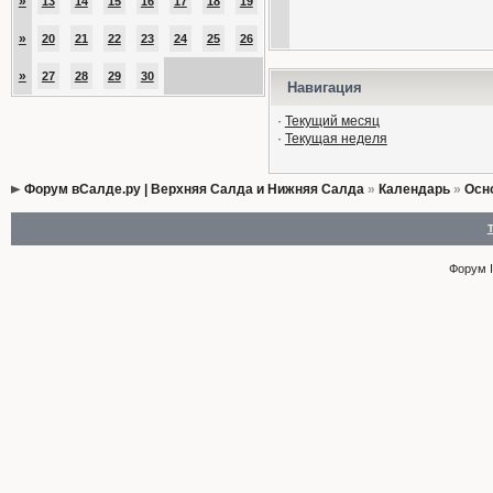
»
13
14
15
16
17
18
19
»
20
21
22
23
24
25
26
»
27
28
29
30
Навигация
·
Текущий месяц
·
Текущая неделя
Форум вСалде.ру | Верхняя Салда и Нижняя Салда
»
Календарь
»
Осн
Форум