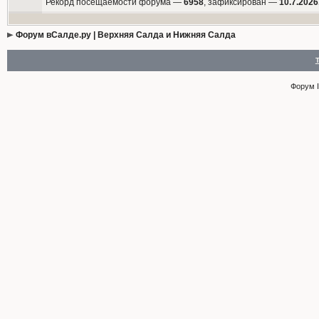
Рекорд посещаемости форума —
6958
, зафиксирован —
10.7.2026
Форум вСалде.ру | Верхняя Салда и Нижняя Салда
Форум