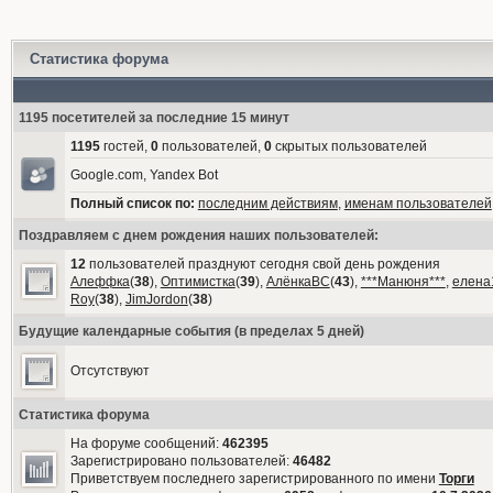
Статистика форума
1195 посетителей за последние 15 минут
1195
гостей,
0
пользователей,
0
скрытых пользователей
Google.com, Yandex Bot
Полный список по:
последним действиям
,
именам пользователей
Поздравляем с днем рождения наших пользователей:
12
пользователей празднуют сегодня свой день рождения
Алеффка
(
38
),
Оптимистка
(
39
),
АлёнкаВС
(
43
),
***Манюня***
,
елена
Roy
(
38
),
JimJordon
(
38
)
Будущие календарные события (в пределах 5 дней)
Отсутствуют
Статистика форума
На форуме сообщений:
462395
Зарегистрировано пользователей:
46482
Приветствуем последнего зарегистрированного по имени
Торги