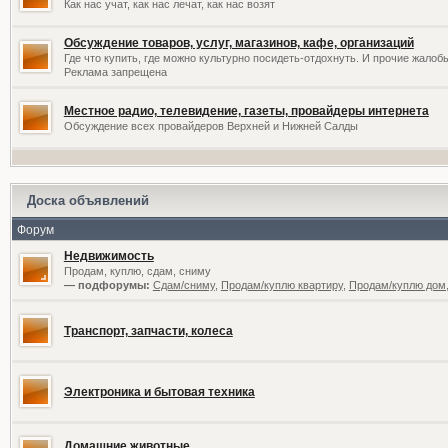
Как нас учат, как нас лечат, как нас возят
Обсуждение товаров, услуг, магазинов, кафе, организаций
Где что купить, где можно культурно посидеть-отдохнуть. И прочие жалоб
Реклама запрещена
Местное радио, телевидение, газеты, провайдеры интернета
Обсуждение всех провайдеров Верхней и Нижней Салды
Доска объявлений
Форум
Недвижимость
Продам, куплю, сдам, сниму
— подфорумы:
Сдам/сниму
,
Продам/куплю квартиру
,
Продам/куплю дом,
Транспорт, запчасти, колеса
Электроника и бытовая техника
Домашние животные