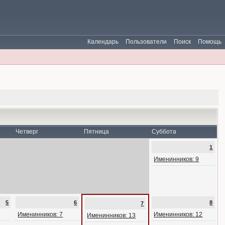
Календарь
Пользователи
Поиск
Помощь
Четверг
Пятница
Суббота
1
Именинников: 9
5
6
8
7
Именинников: 7
Именинников: 12
Именинников: 13