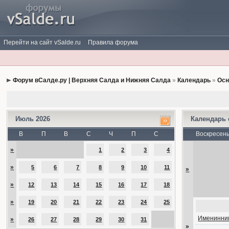
Перейти на сайт vSalde.ru
Правила форума
Форум вСалде.ру | Верхняя Салда и Нижняя Салда
»
Календарь
»
Осн
Июль 2026
Календарь
В
П
В
С
Ч
П
С
Воскресен
»
1
2
3
4
»
5
6
7
8
9
10
11
»
»
12
13
14
15
16
17
18
»
19
20
21
22
23
24
25
Именинник
»
26
27
28
29
30
31
»