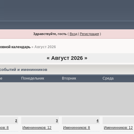
Здравствуйте, гость
(
Вход
|
Регистрация
)
овной календарь
» Август 2026
«
Август 2026
»
 событий и именинников
ье
Понедельник
Вторник
Среда
2
3
4
ов: 8
Именинников: 12
Именинников: 8
Именинников: 12