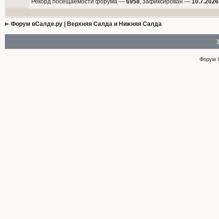
Рекорд посещаемости форума —
6958
, зафиксирован —
10.7.2026
Форум вСалде.ру | Верхняя Салда и Нижняя Салда
Форум