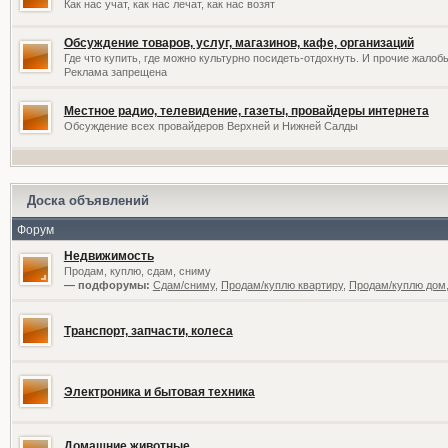
Как нас учат, как нас лечат, как нас возят
Обсуждение товаров, услуг, магазинов, кафе, организаций
Где что купить, где можно культурно посидеть-отдохнуть. И прочие жалоб
Реклама запрещена
Местное радио, телевидение, газеты, провайдеры интернета
Обсуждение всех провайдеров Верхней и Нижней Салды
Доска объявлений
Форум
Недвижимость
Продам, куплю, сдам, сниму
— подфорумы:
Сдам/сниму
,
Продам/куплю квартиру
,
Продам/куплю дом,
Транспорт, запчасти, колеса
Электроника и бытовая техника
Домашние животные