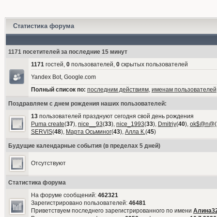
Статистика форума
1171 посетителей за последние 15 минут
1171
гостей,
0
пользователей,
0
скрытых пользователей
Yandex Bot, Google.com
Полный список по:
последним действиям
,
именам пользователей
Поздравляем с днем рождения наших пользователей:
13
пользователей празднуют сегодня свой день рождения
Puma create
(
37
),
nice__93
(
33
),
nice_1993
(
33
),
Dmitriy
(
40
),
ok$@n@
(
SERVIS
(
48
),
Марта Осьминог
(
43
),
Алла К.
(
45
)
Будущие календарные события (в пределах 5 дней)
Отсутствуют
Статистика форума
На форуме сообщений:
462321
Зарегистрировано пользователей:
46481
Приветствуем последнего зарегистрированного по имени
Алина3