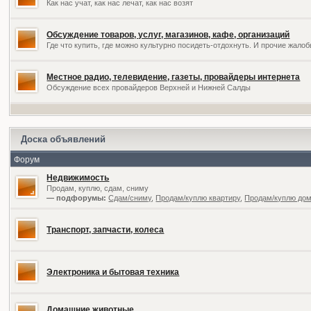
Как нас учат, как нас лечат, как нас возят
Обсуждение товаров, услуг, магазинов, кафе, организаций
Где что купить, где можно культурно посидеть-отдохнуть. И прочие жал
Местное радио, телевидение, газеты, провайдеры интернета
Обсуждение всех провайдеров Верхней и Нижней Салды
Доска объявлений
Форум
Недвижимость
Продам, куплю, сдам, сниму
— подфорумы:
Сдам/сниму
,
Продам/куплю квартиру
,
Продам/куплю дом,
Транспорт, запчасти, колеса
Электроника и бытовая техника
Домашние животные