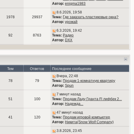
Автор:
enigma1983
8.6.2026, 19:58
1978
29937
Тема:
Где заказать пластиковые окна?
Автор:
урожай
6.3.2026, 19:42
92
8763
Тема:
Радио
Автор:
DXX
Тем
Ответов
Последнее сообщение
Вчера, 22:48
78
79
Тема:
Продам 1-комнатную квартиру
Автор:
Spun
7 минут назад
51
100
Тема:
Продам Ладу Гранта Fl лифбек 2...
Автор:
Надежда...
47 минут назад
41
120
Тема:
Продам игровой компьютер
Автор:
Никита(Snow Wolf Company)
3.8.2026, 23:45