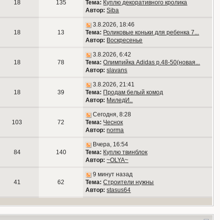
18
135
Тема:
Куплю декоративного кролика
Автор:
Siba
3.8.2026, 18:46
18
13
Тема:
Роликовые коньки для ребенка 7...
Автор:
Воскресенье
3.8.2026, 6:42
18
78
Тема:
Олимпийка Adidas р.48-50(новая...
Автор:
slavans
3.8.2026, 21:41
18
39
Тема:
Продам белый комод
Автор:
МиледИ..
Сегодня, 8:28
103
72
Тема:
Чеснок
Автор:
norma
Вчера, 16:54
84
140
Тема:
Куплю твинблок
Автор:
~OLYA~
9 минут назад
41
62
Тема:
Строители нужны
Автор:
stasus64