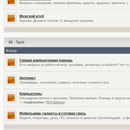
Вопросы к женщинам, женские проблемы, красота, здоровье, мужчины :)
Мужской клуб
Курилка. Делимся опытом. О женщинах и разном.
Hi - Tech
Форум
Скорая компьютерная помощь
Есть вопросы по работе железа, программ, различных устройств? Что-то 
Интернет
Провайдеры, технологии, сервисы, полезные ссылки в сети.
Компьютеры
Обсуждение железа и программ. Проблемы выбора. Помощь в покупке жел
— подфорумы:
*NIX Addicted
Мобильники, гаджеты и сотовая связь
Модели, операторы, цены, ПО, вопросы по ремонту. Купля/продажа - в Д