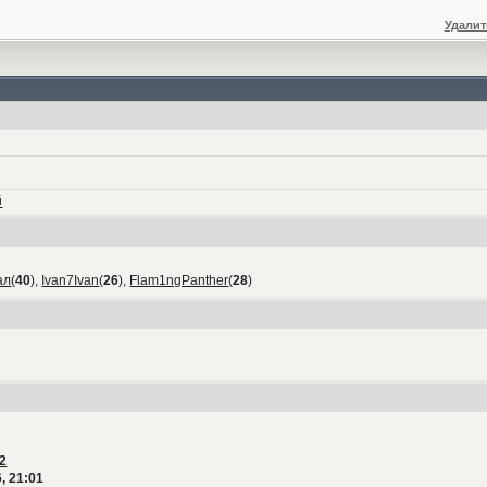
Удалит
й
ал
(
40
),
Ivan7Ivan
(
26
),
Flam1ngPanther
(
28
)
2
, 21:01