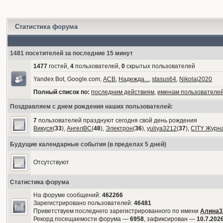
Статистика форума
1481 посетителей за последние 15 минут
1477
гостей,
4
пользователей,
0
скрытых пользователей
Yandex Bot, Google.com,
АСВ
,
Надежда...
,
stasus64
,
Nikolaj2020
Полный список по:
последним действиям
,
именам пользователе
Поздравляем с днем рождения наших пользователей:
7
пользователей празднуют сегодня свой день рождения
Викуся
(
33
),
АнгелВС
(
48
),
Электрон
(
36
),
yuliya3212
(
37
),
CITY Журн
Будущие календарные события (в пределах 5 дней)
Отсутствуют
Статистика форума
На форуме сообщений:
462266
Зарегистрировано пользователей:
46481
Приветствуем последнего зарегистрированного по имени
Алина3
Рекорд посещаемости форума —
6958
, зафиксирован —
10.7.2026