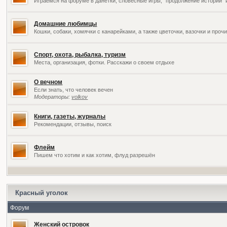
Играемся на форуме в данетки, словесные игры, "продолжение историй" 
Домашние любимцы
Кошки, собаки, хомячки с канарейками, а также цветочки, вазочки и про
Спорт, охота, рыбалка, туризм
Места, организация, фотки. Расскажи о своем отдыхе
О вечном
Если знать, что человек вечен
Модераторы:
volkov
Книги, газеты, журналы
Рекомендации, отзывы, поиск
Флейм
Пишем что хотим и как хотим, флуд разрешён
Красный уголок
Форум
Женский островок