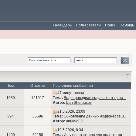
Календарь
Пользователи
Поиск
Помощь
Тем
Ответов
Последнее сообщение
47 минут назад
1680
121017
Тема:
Водопроводная вода пахнет фека...
Автор:
Ivan Sherbacov
21.5.2026, 23:09
394
35696
Тема:
Обновление данных акционеров В...
Автор:
unNAMED
19.5.2026, 8:34
1490
32158
Тема:
Ищу репетиторов для подготовки...