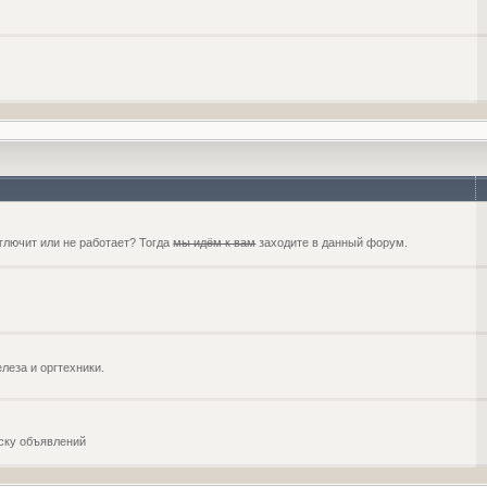
глючит или не работает? Тогда
мы идём к вам
заходите в данный форум.
еза и оргтехники.
оску объявлений