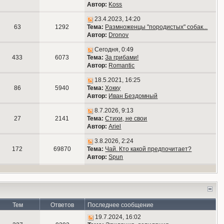
Автор:
Koss
23.4.2023, 14:20
63
1292
Тема:
Размноженцы "породистых" собак...
Автор:
Dronov
Сегодня, 0:49
433
6073
Тема:
За грибами!
Автор:
Romantic
18.5.2021, 16:25
86
5940
Тема:
Хокку
Автор:
Иван Бездомный
8.7.2026, 9:13
27
2141
Тема:
Стихи, не свои
Автор:
Ariel
3.8.2026, 2:24
172
69870
Тема:
Чай. Кто какой предпочитает?
Автор:
Spun
Тем
Ответов
Последнее сообщение
19.7.2024, 16:02