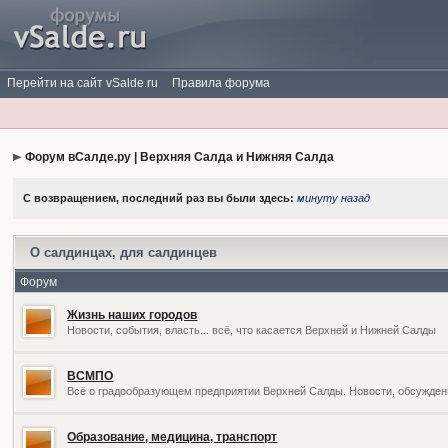
Перейти на сайт vSalde.ru
Правила форума
Форум вСалде.ру | Верхняя Салда и Нижняя Салда
С возвращением, последний раз вы были здесь:
минуту назад
О салдинцах, для салдинцев
Форум
Жизнь наших городов
Новости, события, власть... всё, что касается Верхней и Нижней Салды
ВСМПО
Всё о градообразующем предприятии Верхней Салды. Новости, обсужден
Образование, медицина, транспорт