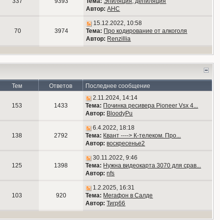
337
9393
Тема:
Эпиляция, депиляция
Автор:
АНС
15.12.2022, 10:58
70
3974
Тема:
Про кодирование от алкоголя
Автор:
Renzillia
Тем
Ответов
Последнее сообщение
2.11.2024, 14:14
153
1433
Тема:
Починка ресивера Pioneer Vsx 4...
Автор:
BloodyPu
6.4.2022, 18:18
138
2792
Тема:
Квант ----> К-телеком. Про...
Автор:
воскресенье2
30.11.2022, 9:46
125
1398
Тема:
Нужна видеокарта 3070 для срав...
Автор:
nfs
1.2.2025, 16:31
103
920
Тема:
Мегафон в Салде
Автор:
Тигр66