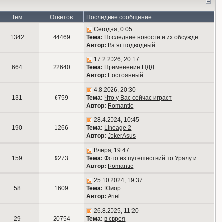
Тем
Ответов
Последнее сообщение
Сегодня, 0:05
1342
44469
Тема:
Последние новости и их обсужде...
Автор:
Ва яг подводный
17.2.2026, 20:17
664
22640
Тема:
Применение ПДД
Автор:
Постоянный
4.8.2026, 20:30
131
6759
Тема:
Что у Вас сейчас играет
Автор:
Romantic
28.4.2024, 10:45
190
1266
Тема:
Lineage 2
Автор:
JokerAsus
Вчера, 19:47
159
9273
Тема:
Фото из путешествий по Уралу и...
Автор:
Romantic
25.10.2024, 19:37
58
1609
Тема:
Юмор
Автор:
Ariel
26.8.2025, 11:20
29
20754
Тема:
в еврея