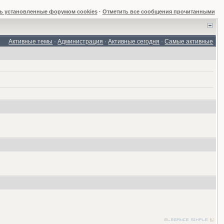
ь установленные форумом cookies
·
Отметить все сообщения прочитанными
Активные темы
·
Администрация
·
Активные сегодня
·
Самые активные