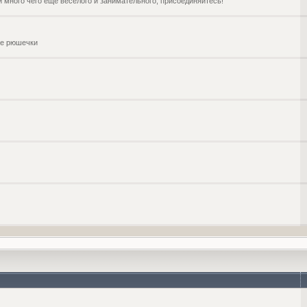
и много чего ещё веселого и занимательного, присоединяйтесь!
чие рюшечки