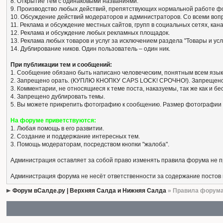
8. Открытие тем с одинаковыми названиями.
9. Производство любых действий, препятствующих нормальной работе ф
10. Обсуждение действий модераторов и администраторов. Со всеми вопро
11. Реклама и обсуждение местных сайтов, групп в социальных сетях, кан
12. Реклама и обсуждение любых рекламных площадок.
13. Реклама любых товаров и услуг за исключением раздела "Товары и усл
14. Дублирование ников. Один пользователь – один ник.
При публикации тем и сообщений:
1. Сообщение обязано быть написано человеческим, понятным всем язык
2. Запрещено орать. (КУПЛЮ КНОПКУ CAPS LOCK! СРОЧНО!). Запрещено
3. Комментарии, не относящиеся к теме поста, наказуемы, так же как и 
4. Запрещено дублировать темы.
5. Вы можете прикрепить фотографию к сообщению. Размер фотографии 
На форуме приветствуются:
1. Любая помощь в его развитии.
2. Создание и поддержание интересных тем.
3. Помощь модераторам, посредством кнопки "жалоба".
Администрация оставляет за собой право изменять правила форума не 
Администрация форума не несёт ответственности за содержание постов
Форум вСалде.ру | Верхняя Салда и Нижняя Салда
» Правила форум