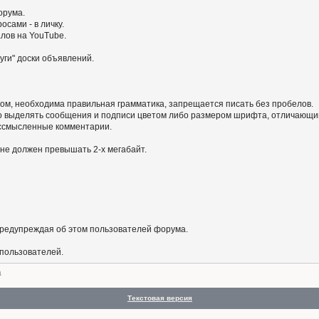
орума.
сами - в личку.
алов на YouTube.
уги" доски объявлений.
ом, необходима правильная грамматика, запрещается писать без пробелов.
 выделять сообщения и подписи цветом либо размером шрифта, отличающим
бессмысленные комментарии.
не должен превышать 2-х мегабайт.
предупреждая об этом пользователей форума.
 пользователей.
а
Текстовая версия