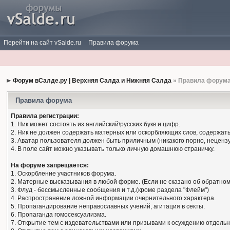
Перейти на сайт vSalde.ru
Правила форума
Форум вСалде.ру | Верхняя Салда и Нижняя Салда
» Правила форум
Правила форума
Правила регистрации:
1. Ник может состоять из английский\русских букв и цифр.
2. Ник не должен содержать матерных или оскорбляющих слов, содержать
3. Аватар пользователя должен быть приличным (никакого порно, нецензу
4. В поле сайт можно указывать только личную домашнюю страничку.
На форуме запрещается:
1. Оскорбление участников форума.
2. Матерные высказывания в любой форме. (Если не сказано об обратном
3. Флуд - бессмысленные сообщения и т.д.(кроме раздела "Флейм")
4. Распространение ложной информации очернительного характера.
5. Пропагандирование неправославных учений, агитация в секты.
6. Пропаганда гомосексуализма.
7. Открытие тем с издевательствами или призывами к осуждению отдельн