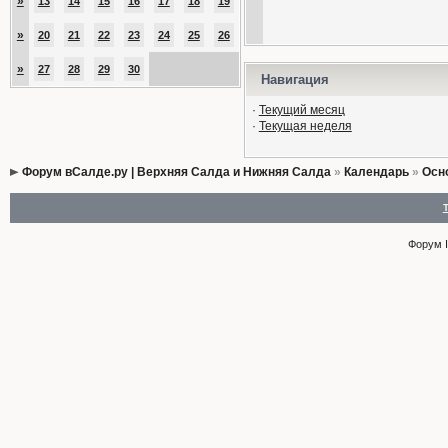
»
13
14
15
16
17
18
19
»
20
21
22
23
24
25
26
»
27
28
29
30
Навигация
·
Текущий месяц
·
Текущая неделя
Форум вСалде.ру | Верхняя Салда и Нижняя Салда
»
Календарь
»
Осн
Форум