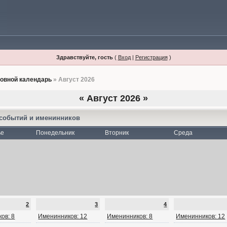
Здравствуйте, гость
(
Вход
|
Регистрация
)
овной календарь
» Август 2026
«
Август 2026
»
 событий и именинников
ье
Понедельник
Вторник
Среда
2
3
4
ов: 8
Именинников: 12
Именинников: 8
Именинников: 12