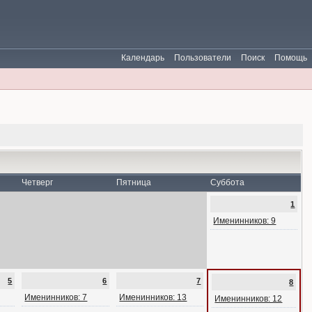
Календарь
Пользователи
Поиск
Помощь
Четверг
Пятница
Суббота
1
Именинников: 9
5
6
7
8
Именинников: 7
Именинников: 13
Именинников: 12