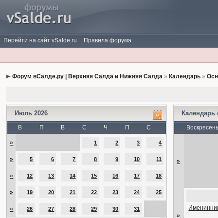
Перейти на сайт vSalde.ru
Правила форума
Форум вСалде.ру | Верхняя Салда и Нижняя Салда
»
Календарь
»
Осн
Июль 2026
Календарь
В
П
В
С
Ч
П
С
Воскресен
»
1
2
3
4
»
5
6
7
8
9
10
11
»
»
12
13
14
15
16
17
18
»
19
20
21
22
23
24
25
Именинник
»
26
27
28
29
30
31
»