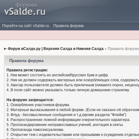
Перейти на сайт vSalde.ru
Правила форума
Форум вСалде.ру | Верхняя Салда и Нижняя Салда
» Правила форум
Правила форума
Правила регистрации:
1. Ник может состоять из английский\русских букв и цифр.
2. Ник не должен содержать матерных или оскорбляющих слов, содержать
3. Аватар пользователя должен быть приличным (никакого порно, нецензу
4. В поле сайт можно указывать только личную домашнюю страничку.
На форуме запрещается:
1. Оскорбление участников форума.
2. Матерные высказывания в любой форме. (Если не сказано об обратном
3. Флуд - бессмысленные сообщения и т.д.(кроме раздела "Флейм")
4. Распространение ложной информации очернительного характера.
5. Пропагандирование неправославных учений, агитация в секты.
6. Пропаганда гомосексуализма.
7. Открытие тем с издевательствами или призывами к осуждению отдельн