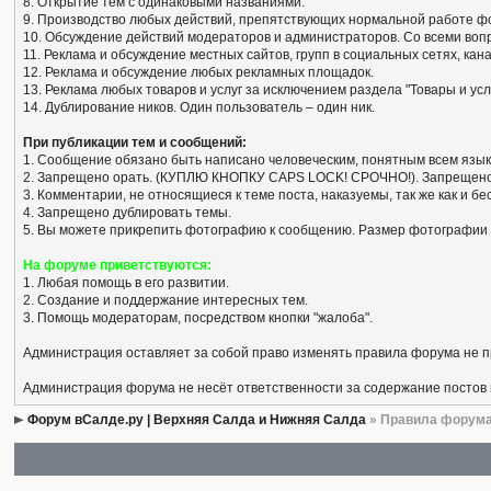
8. Открытие тем с одинаковыми названиями.
9. Производство любых действий, препятствующих нормальной работе ф
10. Обсуждение действий модераторов и администраторов. Со всеми вопро
11. Реклама и обсуждение местных сайтов, групп в социальных сетях, кан
12. Реклама и обсуждение любых рекламных площадок.
13. Реклама любых товаров и услуг за исключением раздела "Товары и усл
14. Дублирование ников. Один пользователь – один ник.
При публикации тем и сообщений:
1. Сообщение обязано быть написано человеческим, понятным всем язык
2. Запрещено орать. (КУПЛЮ КНОПКУ CAPS LOCK! СРОЧНО!). Запрещено
3. Комментарии, не относящиеся к теме поста, наказуемы, так же как и 
4. Запрещено дублировать темы.
5. Вы можете прикрепить фотографию к сообщению. Размер фотографии 
На форуме приветствуются:
1. Любая помощь в его развитии.
2. Создание и поддержание интересных тем.
3. Помощь модераторам, посредством кнопки "жалоба".
Администрация оставляет за собой право изменять правила форума не 
Администрация форума не несёт ответственности за содержание постов
Форум вСалде.ру | Верхняя Салда и Нижняя Салда
» Правила форум