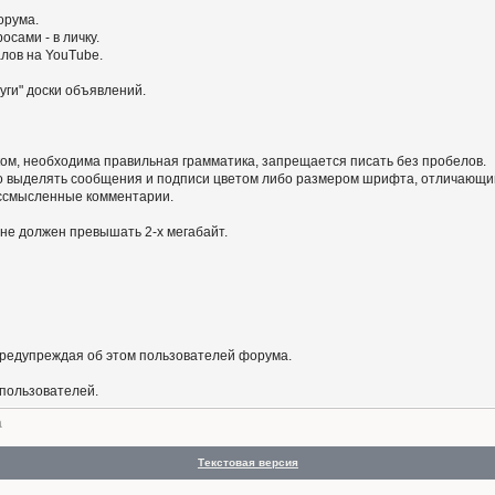
орума.
сами - в личку.
алов на YouTube.
уги" доски объявлений.
ом, необходима правильная грамматика, запрещается писать без пробелов.
 выделять сообщения и подписи цветом либо размером шрифта, отличающим
бессмысленные комментарии.
не должен превышать 2-х мегабайт.
предупреждая об этом пользователей форума.
 пользователей.
а
Текстовая версия