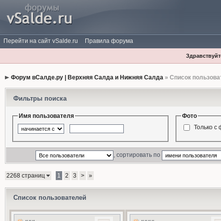
Перейти на сайт vSalde.ru
Правила форума
Здравствуйте
Форум вСалде.ру | Верхняя Салда и Нижняя Салда
» Список пользова
Фильтры поиска
Имя пользователя
Фото
Только с
, сортировать по
2268 страниц
1
2
3
>
»
Список пользователей