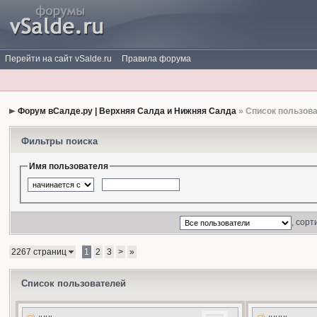
Перейти на сайт vSalde.ru
Правила форума
Форум вСалде.ру | Верхняя Салда и Нижняя Салда
» Список пользов
Фильтры поиска
Имя пользователя
, сор
2267 страниц
1
2
3
>
»
Список пользователей