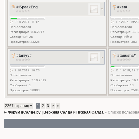
#iSpeakEng
#ket#
22.6.2021, 11:46
1.7.2026, 19:23
Пользователи
Пользователи
Регистрация:
8.6.2017
Регистрация:
1.7.
Сообщений:
26
Сообщений:
0
Просмотров:
23226
Просмотров:
383
#taniyy#
#tanusha#
7.10.2019, 16:20
11.4.2018, 12:3
Пользователи
Пользователи
Регистрация:
7.10.2019
Регистрация:
16.1
Сообщений:
1
Сообщений:
13
Просмотров:
20903
Просмотров:
2586
2267 страниц
1
2
3
>
»
Форум вСалде.ру | Верхняя Салда и Нижняя Салда
» Список пользов