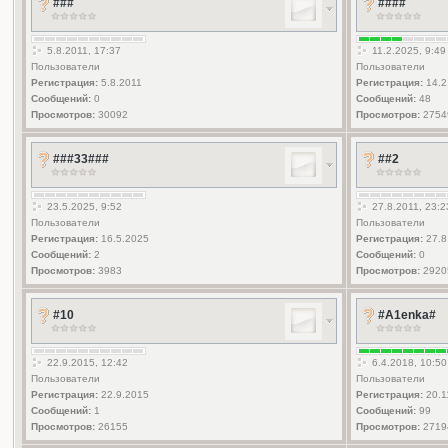
###
####
5.8.2011, 17:37
11.2.2025, 9:49
Пользователи
Пользователи
Регистрация:
5.8.2011
Регистрация:
14.2
Сообщений:
0
Сообщений:
48
Просмотров:
30092
Просмотров:
2754
###33###
##2
23.5.2025, 9:52
27.8.2011, 23:2
Пользователи
Пользователи
Регистрация:
16.5.2025
Регистрация:
27.8
Сообщений:
2
Сообщений:
0
Просмотров:
3983
Просмотров:
2920
#10
#A1enka#
22.9.2015, 12:42
6.4.2018, 10:50
Пользователи
Пользователи
Регистрация:
22.9.2015
Регистрация:
20.1
Сообщений:
1
Сообщений:
99
Просмотров:
26155
Просмотров:
2719