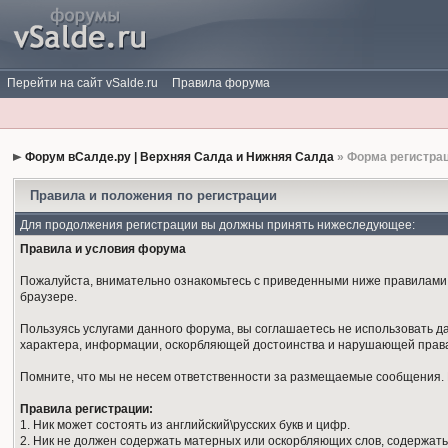
Перейти на сайт vSalde.ru
Правила форума
Форум вСалде.ру | Верхняя Салда и Нижняя Салда
» Форма регистра
Правила и положения по регистрации
Для продолжения регистрации вы должны принять нижеследующее:
Правила и условия форума
Пожалуйста, внимательно ознакомьтесь с приведенными ниже правилами. 
браузере.
Пользуясь услугами данного форума, вы соглашаетесь не использовать 
характера, информации, оскорбляющей достоинства и нарушающей права
Помните, что мы не несем ответственности за размещаемые сообщения. М
Правила регистрации:
1. Ник может состоять из английский\русских букв и цифр.
2. Ник не должен содержать матерных или оскорбляющих слов, содержать