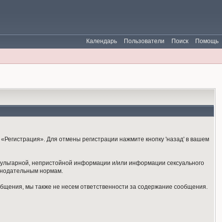
Календарь
Пользователи
Поиск
Помощь
«Регистрация». Для отмены регистрации нажмите кнопку 'назад' в вашем
 вульгарной, непристойной информации и/или информации сексуального
онодательным нормам.
общения, мы также не несем ответственности за содержание сообщения.