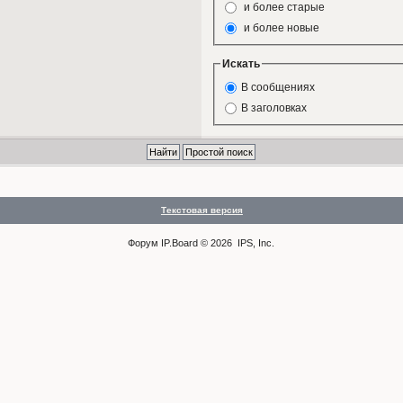
и более старые
и более новые
Искать
В сообщениях
В заголовках
Текстовая версия
Форум
IP.Board
© 2026
IPS, Inc
.