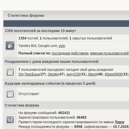
Статистика форума
1356 посетителей за последние 15 минут
1354
гостей,
1
пользователей,
1
скрытых пользователей
Yandex Bot, Google.com,
vvm
Полный список по:
последним действиям
,
именам пользователей
Поздравляем с днем рождения наших пользователей:
7
пользователей празднуют сегодня свой день рождения
ОптТексБаза
(
27
),
Oksikir
(
47
),
wery226
(
31
),
Atlant
(
48
),
Юлия0908
(
32
)
Будущие календарные события (в пределах 5 дней)
Отсутствуют
Статистика форума
На форуме сообщений:
462411
Зарегистрировано пользователей:
46482
Приветствуем последнего зарегистрированного по имени
Торги
Рекорд посещаемости форума —
6958
, зафиксирован —
10.7.2026