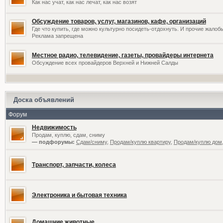
Как нас учат, как нас лечат, как нас возят
Обсуждение товаров, услуг, магазинов, кафе, организаций
Где что купить, где можно культурно посидеть-отдохнуть. И прочие жалоб
Реклама запрещена
Местное радио, телевидение, газеты, провайдеры интернета
Обсуждение всех провайдеров Верхней и Нижней Салды
Доска объявлений
Форум
Недвижимость
Продам, куплю, сдам, сниму
— подфорумы:
Сдам/сниму
,
Продам/куплю квартиру
,
Продам/куплю дом,
Транспорт, запчасти, колеса
Электроника и бытовая техника
Домашние животные