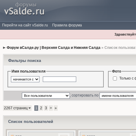
Перейти на сайт vSalde.ru
Правила форума
Здравствуйте
Форум вСалде.ру | Верхняя Салда и Нижняя Салда
» Список пользова
Фильтры поиска
Имя пользователя
Фото
Только с
, сортировать по
2267 страниц
1
2
3
>
»
Список пользователей