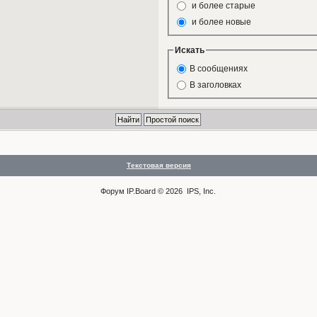
и более старые
и более новые
Искать
В сообщениях
В заголовках
Текстовая версия
Форум
IP.Board
© 2026
IPS, Inc
.