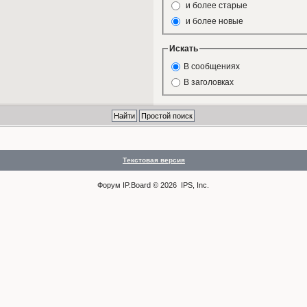
и более старые
и более новые
Искать
В сообщениях
В заголовках
Текстовая версия
Форум
IP.Board
© 2026
IPS, Inc
.