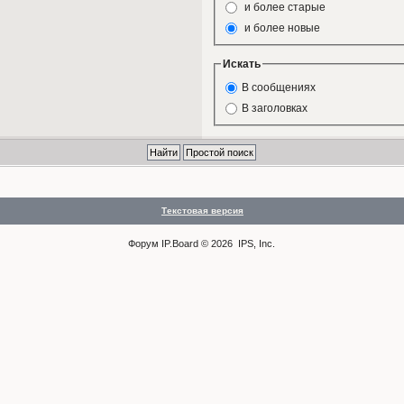
и более старые
и более новые
Искать
В сообщениях
В заголовках
Текстовая версия
Форум
IP.Board
© 2026
IPS, Inc
.