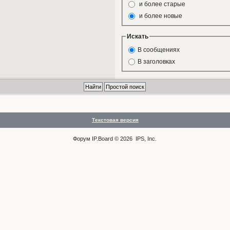
и более старые
и более новые
Искать
В сообщениях
В заголовках
Текстовая версия
Форум
IP.Board
© 2026
IPS, Inc
.