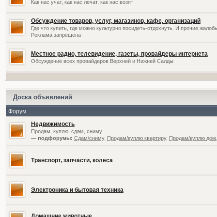
Как нас учат, как нас лечат, как нас возят
Обсуждение товаров, услуг, магазинов, кафе, организаций
Где что купить, где можно культурно посидеть-отдохнуть. И прочие жалоб
Реклама запрещена
Местное радио, телевидение, газеты, провайдеры интернета
Обсуждение всех провайдеров Верхней и Нижней Салды
Доска объявлений
Форум
Недвижимость
Продам, куплю, сдам, сниму
— подфорумы:
Сдам/сниму
,
Продам/куплю квартиру
,
Продам/куплю дом,
Транспорт, запчасти, колеса
Электроника и бытовая техника
Домашние животные