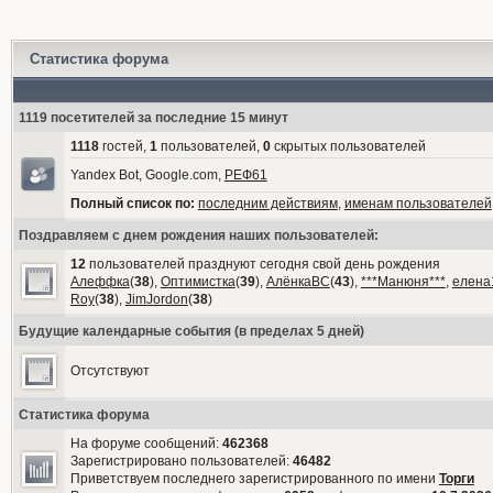
Статистика форума
1119 посетителей за последние 15 минут
1118
гостей,
1
пользователей,
0
скрытых пользователей
Yandex Bot, Google.com,
РЕФ61
Полный список по:
последним действиям
,
именам пользователей
Поздравляем с днем рождения наших пользователей:
12
пользователей празднуют сегодня свой день рождения
Алеффка
(
38
),
Оптимистка
(
39
),
АлёнкаВС
(
43
),
***Манюня***
,
елена
Roy
(
38
),
JimJordon
(
38
)
Будущие календарные события (в пределах 5 дней)
Отсутствуют
Статистика форума
На форуме сообщений:
462368
Зарегистрировано пользователей:
46482
Приветствуем последнего зарегистрированного по имени
Торги