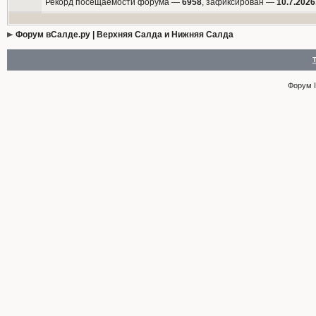
Рекорд посещаемости форума —
6958
, зафиксирован —
10.7.2026
Форум вСалде.ру | Верхняя Салда и Нижняя Салда
Форум